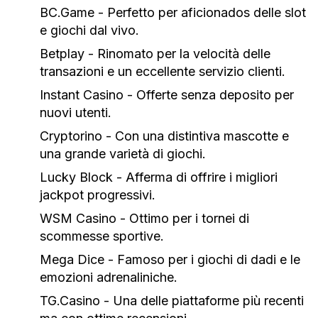
BC.Game
- Perfetto per aficionados delle slot
e giochi dal vivo.
Betplay
- Rinomato per la velocità delle
transazioni e un eccellente servizio clienti.
Instant Casino
- Offerte senza deposito per
nuovi utenti.
Cryptorino
- Con una distintiva mascotte e
una grande varietà di giochi.
Lucky Block
- Afferma di offrire i migliori
jackpot progressivi.
WSM Casino
- Ottimo per i tornei di
scommesse sportive.
Mega Dice
- Famoso per i giochi di dadi e le
emozioni adrenaliniche.
TG.Casino
- Una delle piattaforme più recenti