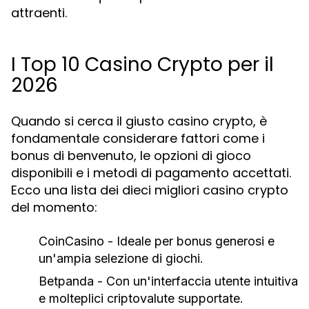
attraenti.
I Top 10 Casino Crypto per il
2026
Quando si cerca il giusto casino crypto, è
fondamentale considerare fattori come i
bonus di benvenuto, le opzioni di gioco
disponibili e i metodi di pagamento accettati.
Ecco una lista dei dieci migliori casino crypto
del momento:
CoinCasino
- Ideale per bonus generosi e
un'ampia selezione di giochi.
Betpanda
- Con un'interfaccia utente intuitiva
e molteplici criptovalute supportate.