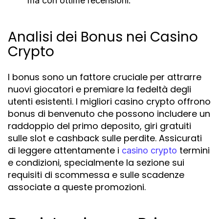
ma con ottime recensioni.
Analisi dei Bonus nei Casino
Crypto
I bonus sono un fattore cruciale per attrarre
nuovi giocatori e premiare la fedeltà degli
utenti esistenti. I migliori casino crypto offrono
bonus di benvenuto che possono includere un
raddoppio del primo deposito, giri gratuiti
sulle slot e cashback sulle perdite. Assicurati
di leggere attentamente i
termini
casino crypto
e condizioni, specialmente la sezione sui
requisiti di scommessa e sulle scadenze
associate a queste promozioni.