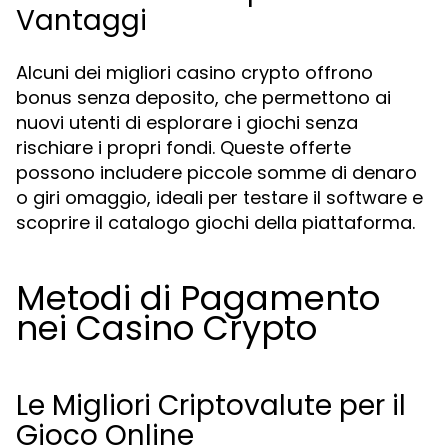
Vantaggi
Alcuni dei migliori casino crypto offrono
bonus senza deposito, che permettono ai
nuovi utenti di esplorare i giochi senza
rischiare i propri fondi. Queste offerte
possono includere piccole somme di denaro
o giri omaggio, ideali per testare il software e
scoprire il catalogo giochi della piattaforma.
Metodi di Pagamento
nei Casino Crypto
Le Migliori Criptovalute per il
Gioco Online