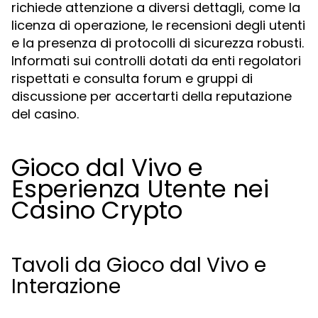
richiede attenzione a diversi dettagli, come la
licenza di operazione, le recensioni degli utenti
e la presenza di protocolli di sicurezza robusti.
Informati sui controlli dotati da enti regolatori
rispettati e consulta forum e gruppi di
discussione per accertarti della reputazione
del casino.
Gioco dal Vivo e
Esperienza Utente nei
Casino Crypto
Tavoli da Gioco dal Vivo e
Interazione