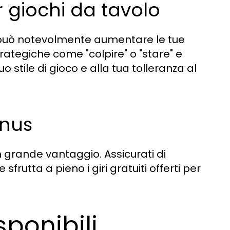
 giochi da tavolo
e può notevolmente aumentare le tue
strategiche come "colpire" o "stare" e
o stile di gioco e alla tua tolleranza al
onus
un grande vantaggio. Assicurati di
 sfrutta a pieno i giri gratuiti offerti per
sponibili