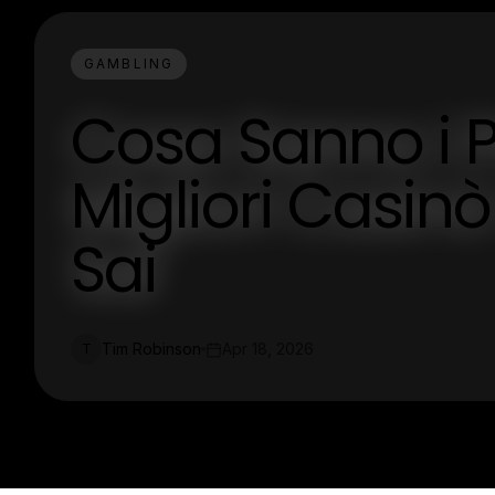
GAMBLING
Cosa Sanno i Pr
Migliori Casin
Sai
Tim Robinson
Apr 18, 2026
T