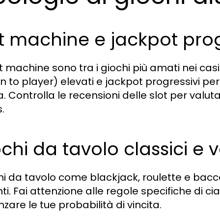
t machine e jackpot prog
t machine sono tra i giochi più amati nei casi
n to player) elevati e jackpot progressivi per
a. Controlla le recensioni delle slot per valuta
.
chi da tavolo classici e v
chi da tavolo come blackjack, roulette e ba
nti. Fai attenzione alle regole specifiche di 
nzare le tue probabilità di vincita.