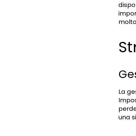
dispon
impor
molto 
St
Ges
La ges
Impos
perde
una s