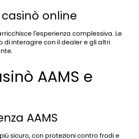
i casinò online
 arricchisce l'esperienza complessiva. Le
i interagire con il dealer e gli altri
ente.
asinò AAMS e
cenza AAMS
ù sicuro, con protezioni contro frodi e