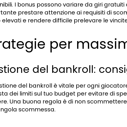
ibili. I bonus possono variare da giri gratuit
tante prestare attenzione ai requisiti di s
elevati e rendere difficile prelevare le vincite
rategie per massimi
tione del bankroll: consig
tione del bankroll è vitale per ogni giocatore,
ta dei limiti sul tuo budget per evitare di sp
re. Una buona regola è di non scommettere pi
ingola scommessa.