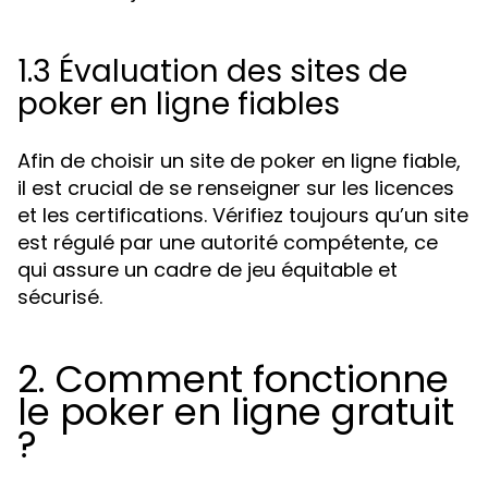
1.3 Évaluation des sites de
poker en ligne fiables
Afin de choisir un site de poker en ligne fiable,
il est crucial de se renseigner sur les licences
et les certifications. Vérifiez toujours qu’un site
est régulé par une autorité compétente, ce
qui assure un cadre de jeu équitable et
sécurisé.
2. Comment fonctionne
le poker en ligne gratuit
?