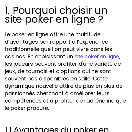
1. Pourquoi choisir un
site poker en ligne ?
Le poker en ligne offre une multitude
d’avantages par rapport à l’expérience
traditionnelle que l’on peut vivre dans les
casinos. En choisissant un
,
site poker en ligne
les joueurs peuvent profiter d'une variété de
jeux, de tournois et d'options qui ne sont
souvent pas disponibles en salle. Cette
dynamique nouvelle attire de plus en plus de
passionnés cherchant à améliorer leurs
compétences et à profiter de l'adrénaline que
le poker procure.
1.1 Avantages du poker en