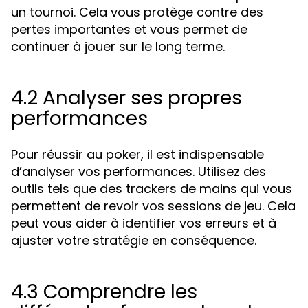
un tournoi. Cela vous protège contre des
pertes importantes et vous permet de
continuer à jouer sur le long terme.
4.2 Analyser ses propres
performances
Pour réussir au poker, il est indispensable
d’analyser vos performances. Utilisez des
outils tels que des trackers de mains qui vous
permettent de revoir vos sessions de jeu. Cela
peut vous aider à identifier vos erreurs et à
ajuster votre stratégie en conséquence.
4.3 Comprendre les