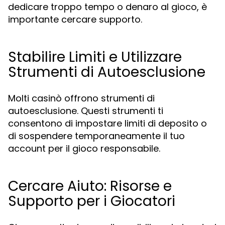
dedicare troppo tempo o denaro al gioco, è
importante cercare supporto.
Stabilire Limiti e Utilizzare
Strumenti di Autoesclusione
Molti casinò offrono strumenti di
autoesclusione. Questi strumenti ti
consentono di impostare limiti di deposito o
di sospendere temporaneamente il tuo
account per il gioco responsabile.
Cercare Aiuto: Risorse e
Supporto per i Giocatori