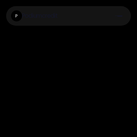
Podiumcredit
P