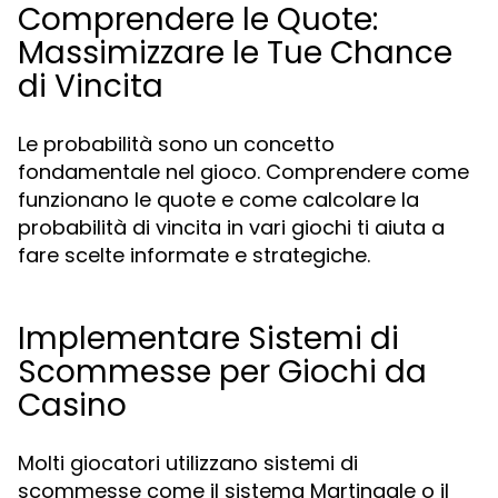
Comprendere le Quote:
Massimizzare le Tue Chance
di Vincita
Le probabilità sono un concetto
fondamentale nel gioco. Comprendere come
funzionano le quote e come calcolare la
probabilità di vincita in vari giochi ti aiuta a
fare scelte informate e strategiche.
Implementare Sistemi di
Scommesse per Giochi da
Casino
Molti giocatori utilizzano sistemi di
scommesse come il sistema Martingale o il