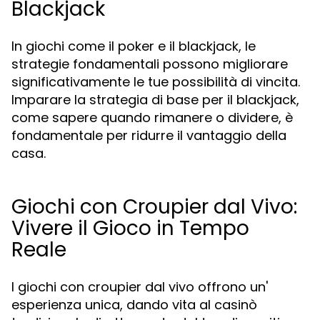
Blackjack
In giochi come il poker e il blackjack, le
strategie fondamentali possono migliorare
significativamente le tue possibilità di vincita.
Imparare la strategia di base per il blackjack,
come sapere quando rimanere o dividere, è
fondamentale per ridurre il vantaggio della
casa.
Giochi con Croupier dal Vivo:
Vivere il Gioco in Tempo
Reale
I giochi con croupier dal vivo offrono un'
esperienza unica, dando vita al casinò