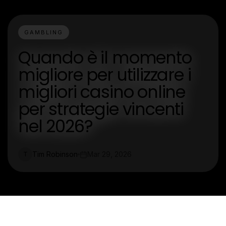
GAMBLING
Quando è il momento
migliore per utilizzare i
migliori casino online
per strategie vincenti
nel 2026?
Tim Robinson
Mar 29, 2026
T