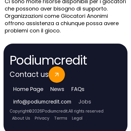
Ci sono molte risorse disponibili per i giocatori
che possono aver bisogno di supporto.
Organizzazioni come Giocatori Anonimi
offrono assistenza a chiunque possa avere
problemi con il gioco.
Podiumcredit
Contact us
Home Page
News
FAQs
Jobs
info
@
podiumcredit.com
Copyright
©
2026
Podiumcredit
.
All rights reserved
About Us
Privacy
Terms
Legal