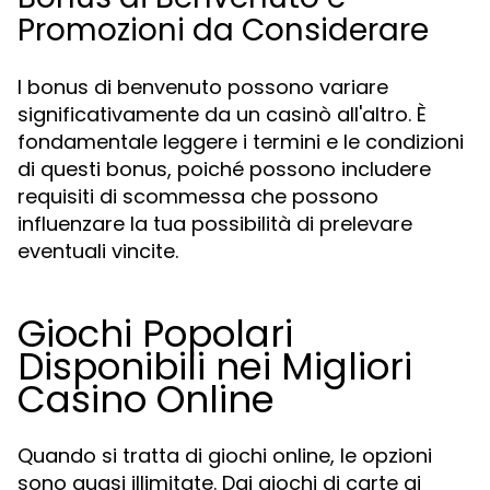
Promozioni da Considerare
I bonus di benvenuto possono variare
significativamente da un casinò all'altro. È
fondamentale leggere i termini e le condizioni
di questi bonus, poiché possono includere
requisiti di scommessa che possono
influenzare la tua possibilità di prelevare
eventuali vincite.
Giochi Popolari
Disponibili nei Migliori
Casino Online
Quando si tratta di giochi online, le opzioni
sono quasi illimitate. Dai giochi di carte ai