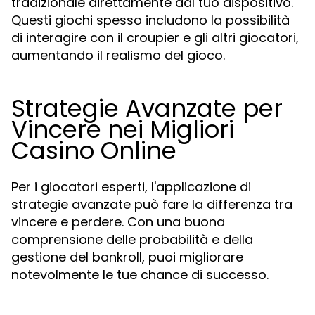
tradizionale direttamente dal tuo dispositivo.
Questi giochi spesso includono la possibilità
di interagire con il croupier e gli altri giocatori,
aumentando il realismo del gioco.
Strategie Avanzate per
Vincere nei Migliori
Casino Online
Per i giocatori esperti, l'applicazione di
strategie avanzate può fare la differenza tra
vincere e perdere. Con una buona
comprensione delle probabilità e della
gestione del bankroll, puoi migliorare
notevolmente le tue chance di successo.