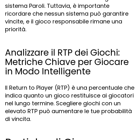
sistema Paroli. Tuttavia, è importante
ricordare che nessun sistema può garantire
vincite, e il gioco responsabile rimane una
priorità.
Analizzare il RTP dei Giochi:
Metriche Chiave per Giocare
in Modo Intelligente
Il Return to Player (RTP) è una percentuale che
indica quanto un gioco restituisce ai giocatori
nel lungo termine. Scegliere giochi con un
elevato RTP può aumentare le tue probabilità
di vincita.