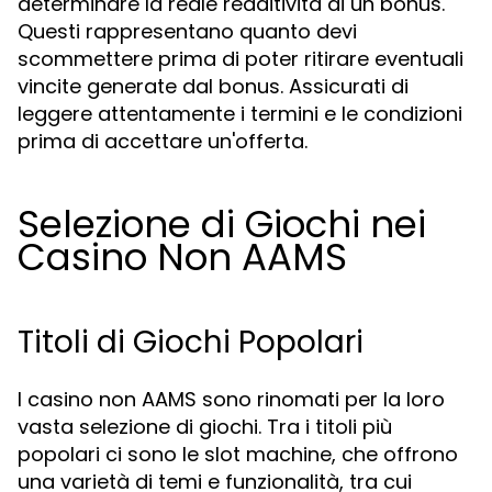
determinare la reale redditività di un bonus.
Questi rappresentano quanto devi
scommettere prima di poter ritirare eventuali
vincite generate dal bonus. Assicurati di
leggere attentamente i termini e le condizioni
prima di accettare un'offerta.
Selezione di Giochi nei
Casino Non AAMS
Titoli di Giochi Popolari
I casino non AAMS sono rinomati per la loro
vasta selezione di giochi. Tra i titoli più
popolari ci sono le slot machine, che offrono
una varietà di temi e funzionalità, tra cui