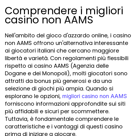
Comprendere i migliori
casino non AAMS
Nell'ambito del gioco d'azzardo online, i casino
non AAMS offrono un'alternativa interessante
ai giocatori italiani che cercano maggiore
libertà e varietà. Con regolamenti più flessibili
rispetto ai casino AAMS (Agenzia delle
Dogane e dei Monopoli), molti giocatori sono
attratti da bonus più generosi e da una
selezione di giochi più ampia. Quando si
esplorano le opzioni,
migliori casino non AAMS
forniscono informazioni approfondite sui siti
più affidabili e sicuri per scommettere.
Tuttavia, è fondamentale comprendere le
caratteristiche e i vantaggi di questi casino
prima di iniziare a giocare.