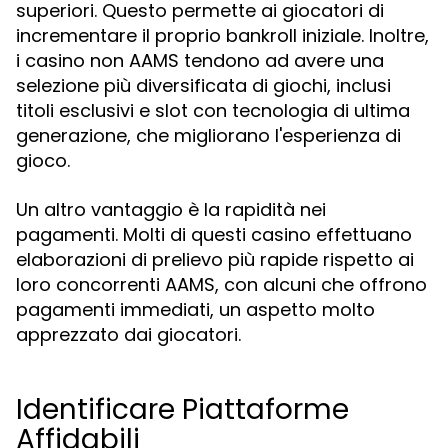
superiori. Questo permette ai giocatori di
incrementare il proprio bankroll iniziale. Inoltre,
i casino non AAMS tendono ad avere una
selezione più diversificata di giochi, inclusi
titoli esclusivi e slot con tecnologia di ultima
generazione, che migliorano l'esperienza di
gioco.
Un altro vantaggio è la rapidità nei
pagamenti. Molti di questi casino effettuano
elaborazioni di prelievo più rapide rispetto ai
loro concorrenti AAMS, con alcuni che offrono
pagamenti immediati, un aspetto molto
apprezzato dai giocatori.
Identificare Piattaforme
Affidabili