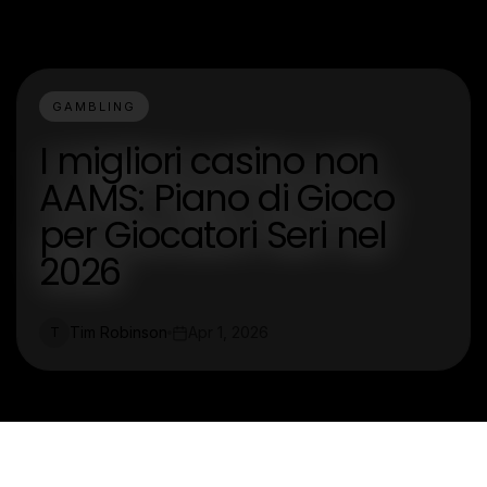
GAMBLING
I migliori casino non
AAMS: Piano di Gioco
per Giocatori Seri nel
2026
Tim Robinson
Apr 1, 2026
T