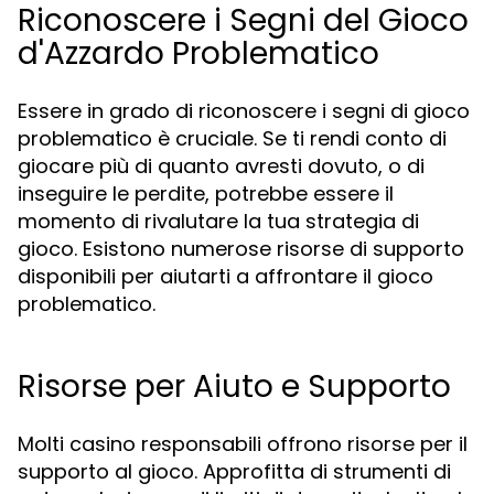
Riconoscere i Segni del Gioco
d'Azzardo Problematico
Essere in grado di riconoscere i segni di gioco
problematico è cruciale. Se ti rendi conto di
giocare più di quanto avresti dovuto, o di
inseguire le perdite, potrebbe essere il
momento di rivalutare la tua strategia di
gioco. Esistono numerose risorse di supporto
disponibili per aiutarti a affrontare il gioco
problematico.
Risorse per Aiuto e Supporto
Molti casino responsabili offrono risorse per il
supporto al gioco. Approfitta di strumenti di