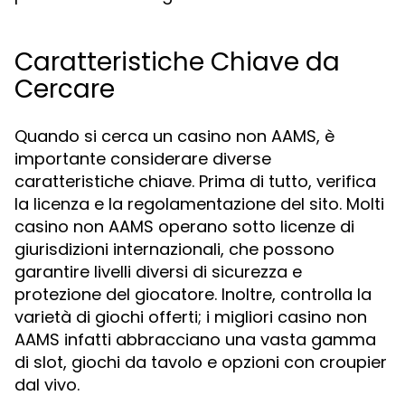
Caratteristiche Chiave da
Cercare
Quando si cerca un casino non AAMS, è
importante considerare diverse
caratteristiche chiave. Prima di tutto, verifica
la licenza e la regolamentazione del sito. Molti
casino non AAMS operano sotto licenze di
giurisdizioni internazionali, che possono
garantire livelli diversi di sicurezza e
protezione del giocatore. Inoltre, controlla la
varietà di giochi offerti; i migliori casino non
AAMS infatti abbracciano una vasta gamma
di slot, giochi da tavolo e opzioni con croupier
dal vivo.