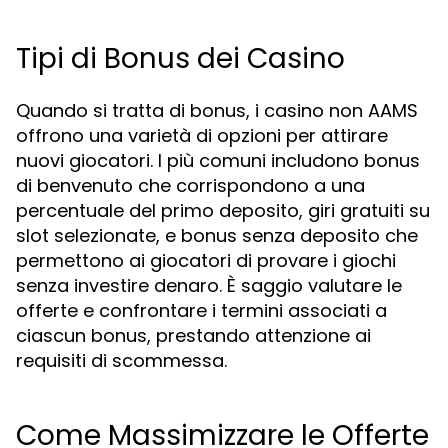
Tipi di Bonus dei Casino
Quando si tratta di bonus, i casino non AAMS
offrono una varietà di opzioni per attirare
nuovi giocatori. I più comuni includono bonus
di benvenuto che corrispondono a una
percentuale del primo deposito, giri gratuiti su
slot selezionate, e bonus senza deposito che
permettono ai giocatori di provare i giochi
senza investire denaro. È saggio valutare le
offerte e confrontare i termini associati a
ciascun bonus, prestando attenzione ai
requisiti di scommessa.
Come Massimizzare le Offerte