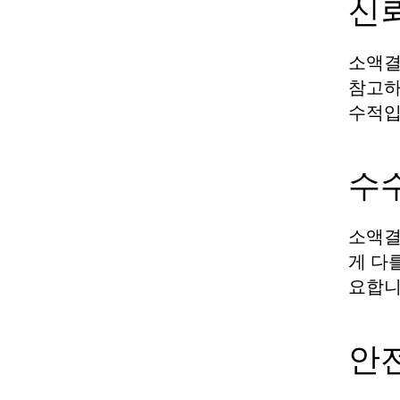
신
소액결
참고하
수적입
수
소액결
게 다
요합니
안