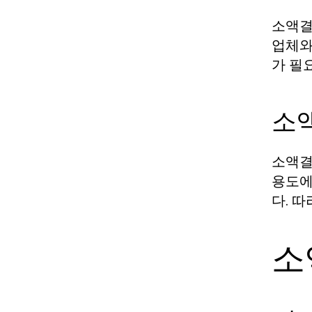
소액결
업체와
가 필
소
소액결
용도에
다. 
소