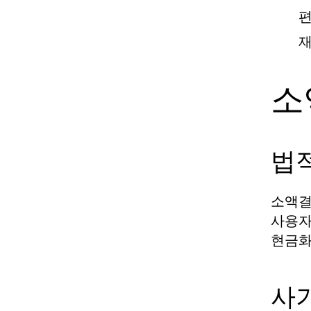
편
재
소
법
소액결
사용자
현금화
사기