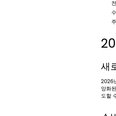
전
수
주
2
새
202
앙화된
도할 