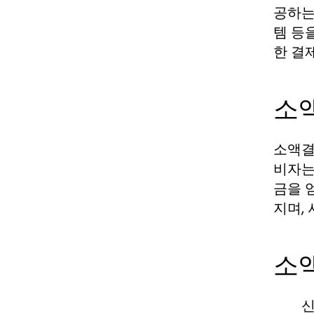
공하는
템 등
한 결
소
소액결
비자는
금을 
지며,
소
신