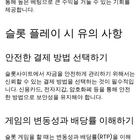
통해 높은 베팅으로 큰 수익을 거둘 수 있는 기회를
제공합니다.
슬롯 플레이 시 유의 사항
안전한 결제 방법 선택하기
슬롯사이트에서 자금을 안전하게 관리하기 위해서는
신뢰할 수 있는 결제 방법을 선택하는 것이 필수적입
니다. 신용카드, 전자지갑, 암호화폐 등을 통해 안전
한 방법으로 보안성을 유지해야 합니다.
게임의 변동성과 배당률 이해하기
슬롯 게임을 할 때는 변동성과 배당률(RTP)을 이해