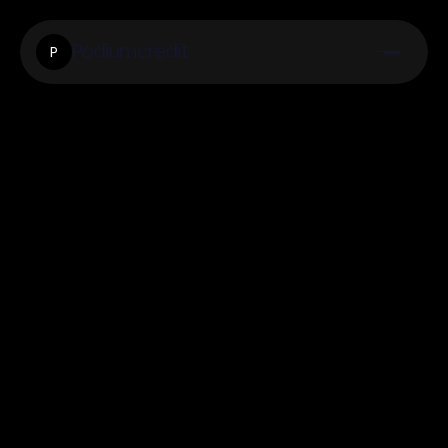
Podiumcredit
P