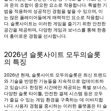
과 운의 조합이 중요한 요소로 작용합니다. 특별한 기
법을 적용하여 성공적인 경험을 쌓을 수 있으며, 이
는 많은 플레이어들에게 매력적인 요소로 작용합니
다. 슬롯사이트는 이러한 게임을 즐기기 위한 안전한
공간을 제공하며, 다양한 게임과 보너스를 통해 한층
더 흥미로운 경험을 선사합니다.
2026년 슬롯사이트 모두의슬롯
의 특징
2026년 현재, 슬롯사이트 모두의슬롯은 최신 트렌드
와 기술을 반영한 기능들을 지속적으로 업데이트하
고 있습니다. 한정된 시간에만 제공되는 특별 보너스,
다양한 슬롯 타이틀, 안전한 결제 시스템 등은 모두
가 즐길 수 있는 게임 환경을 구축하는 데 이바지합
니다. 사용자 경험을 중시하는 이러한 플랫폼은 타 슬