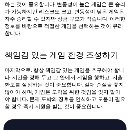
하는 것이 중요합니다. 변동성이 높은 게임은 큰 승리
가 가능하지만 리스크도 크고, 변동성이 낮은 게임은
자주 승리할 수 있지만 상금 규모가 작습니다. 이러한
정보를 바탕으로 적절한 게임을 선택하는 것이 유리
합니다.
책임감 있는 게임 환경 조성하기
마지막으로, 항상 책임감 있는 게임을 추구해야 합니
다. 시간을 정해 두고 그 안에서 게임을 행하고, 지출
한도를 설정하는 것이 중요합니다. 절대 손실을 쫓지
않아야 하며, 게임은 오락을 위한 것임을 잊지 말아
야 합니다. 문제 도박의 징후를 인식하고 도움이 필요
할 경우 즉시 지원을 받는 것이 중요합니다.