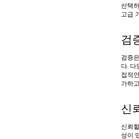
선택하
고급 
검
검증은
다. 
접적인
가하고
신
신뢰할
성이 