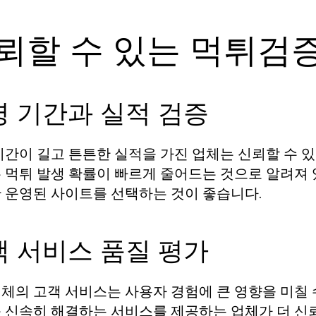
뢰할 수 있는 먹튀검
영 기간과 실적 검증
기간이 길고 튼튼한 실적을 가진 업체는 신뢰할 수 있
 먹튀 발생 확률이 빠르게 줄어드는 것으로 알려져
 운영된 사이트를 선택하는 것이 좋습니다.
객 서비스 품질 평가
체의 고객 서비스는 사용자 경험에 큰 영향을 미칠 수
 신속히 해결하는 서비스를 제공하는 업체가 더 신뢰