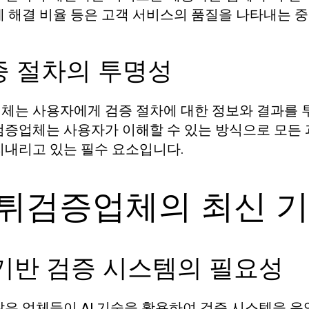
제 해결 비율 등은 고객 서비스의 품질을 나타내는 
증 절차의 투명성
체는 사용자에게 검증 절차에 대한 정보와 결과를 
검증업체는 사용자가 이해할 수 있는 방식으로 모든 
리내리고 있는 필수 요소입니다.
튀검증업체의 최신 기
 기반 검증 시스템의 필요성
많은 업체들이 AI 기술을 활용하여 검증 시스템을 운