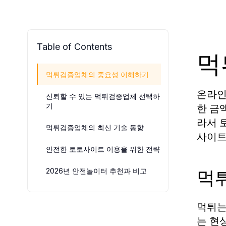
Table of Contents
먹
먹튀검증업체의 중요성 이해하기
온라인
신뢰할 수 있는 먹튀검증업체 선택하
기
한 금
라서 
먹튀검증업체의 최신 기술 동향
사이트
안전한 토토사이트 이용을 위한 전략
먹
2026년 안전놀이터 추천과 비교
먹튀는
는 현