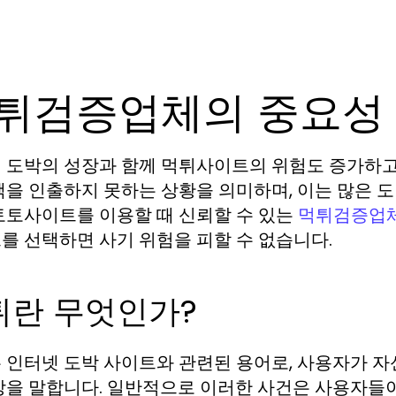
튀검증업체의 중요성
 도박의 성장과 함께 먹튀사이트의 위험도 증가하고
액을 인출하지 못하는 상황을 의미하며, 이는 많은 
토토사이트를 이용할 때 신뢰할 수 있는
먹튀검증업
를 선택하면 사기 위험을 피할 수 없습니다.
튀란 무엇인가?
 인터넷 도박 사이트와 관련된 용어로, 사용자가 자
상을 말합니다. 일반적으로 이러한 사건은 사용자들