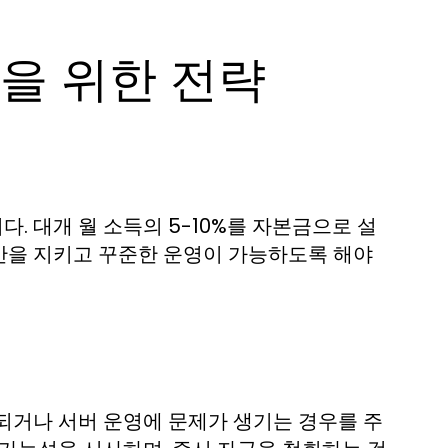
을 위한 전략
 대개 월 소득의 5-10%를 자본금으로 설
산을 지키고 꾸준한 운영이 가능하도록 해야
되거나 서버 운영에 문제가 생기는 경우를 주