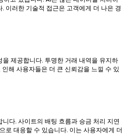
. 이러한 기술적 접근은 고객에게 더 나은 경
성을 제공합니다. 투명한 거래 내역을 유지하
 인해 사용자들은 더 큰 신뢰감을 느낄 수 있
니다. 사이트의 배팅 흐름과 승금 처리 지연
으로 대응할 수 있습니다. 이는 사용자에게 더