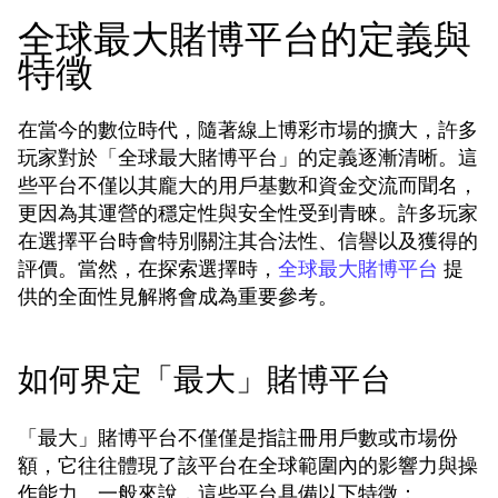
全球最大賭博平台的定義與
特徵
在當今的數位時代，隨著線上博彩市場的擴大，許多
玩家對於「全球最大賭博平台」的定義逐漸清晰。這
些平台不僅以其龐大的用戶基數和資金交流而聞名，
更因為其運營的穩定性與安全性受到青睞。許多玩家
在選擇平台時會特別關注其合法性、信譽以及獲得的
評價。當然，在探索選擇時，
提
全球最大賭博平台
供的全面性見解將會成為重要參考。
如何界定「最大」賭博平台
「最大」賭博平台不僅僅是指註冊用戶數或市場份
額，它往往體現了該平台在全球範圍內的影響力與操
作能力。一般來說，這些平台具備以下特徵：