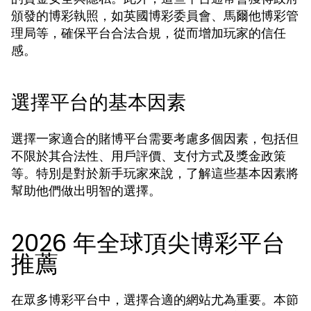
頒發的博彩執照，如英國博彩委員會、馬爾他博彩管
理局等，確保平台合法合規，從而增加玩家的信任
感。
選擇平台的基本因素
選擇一家適合的賭博平台需要考慮多個因素，包括但
不限於其合法性、用戶評價、支付方式及獎金政策
等。特別是對於新手玩家來說，了解這些基本因素將
幫助他們做出明智的選擇。
2026 年全球頂尖博彩平台
推薦
在眾多博彩平台中，選擇合適的網站尤為重要。本節