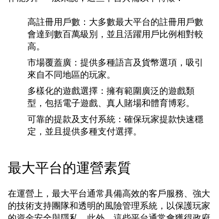
高註冊用戶數：
大多數最大平台的註冊用戶數
會達到數百萬級別，並且活躍用戶比例相對較
高。
市場覆蓋廣：
提供多種語言及貨幣選項，吸引
來自不同地區的玩家。
多樣化的遊戲選擇：
擁有範圍廣泛的遊戲類
型，包括電子遊戲、真人賭場和體育博彩。
可靠的提款及支付系統：
確保玩家提款快速穩
定，並且提供多種支付選擇。
最大平台的運營素質
在運營上，最大平台通常具備高效的客戶服務、強大
的技術支持團隊和透明的風險管理系統，以保護玩家
的資金安全與隱私。此外，這些平台通常會獲得政府