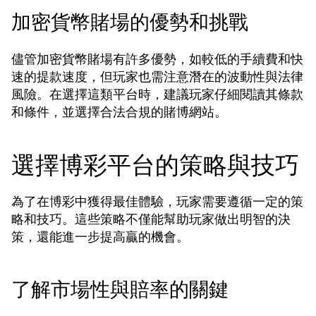
加密貨幣賭場的優勢和挑戰
儘管加密貨幣賭場有許多優勢，如較低的手續費和快
速的提款速度，但玩家也需注意潛在的波動性與法律
風險。在選擇這類平台時，建議玩家仔細閱讀其條款
和條件，並選擇合法合規的賭博網站。
選擇博彩平台的策略與技巧
為了在博彩中獲得最佳體驗，玩家需要遵循一定的策
略和技巧。這些策略不僅能幫助玩家做出明智的決
策，還能進一步提高贏的機會。
了解市場性與賠率的關鍵