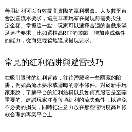
善用紅利可以有效提高實際的贏利機會。大多數平台
會設置流水要求，這意味著玩家在提現前需要投注一
定金額。掌握這一點，玩家可以選擇合適的遊戲來滿
足這些要求，比如選擇高RTP的遊戲，增加達成條件
的能力，從而更輕鬆地達成提現要求。
常見的紅利陷阱與避雷技巧
在吸引眼球的紅利背後，往往潛藏著一些隱藏的陷
阱，例如高流水要求或隱晦的賠率條件。對於新手玩
家來說，了解平台的紅利結構以及如何克服它是至關
重要的。建議玩家注意每項紅利的流失條件，以避免
不必要的損失，同時把注意力放在那些透明度高且條
款合理的專業平台上。