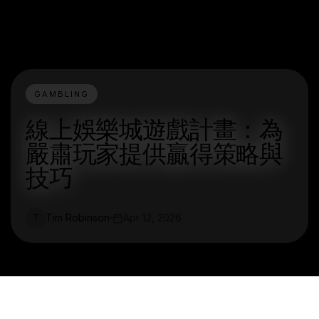
GAMBLING
線上娛樂城遊戲計畫：為
嚴肅玩家提供贏得策略與
技巧
Tim Robinson
Apr 12, 2026
T