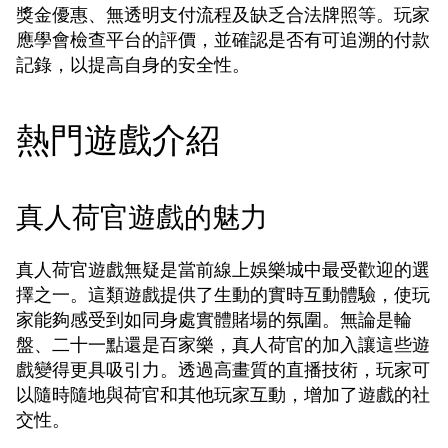
獎金優惠、無透明支付流程及缺乏合法牌照等。玩家
應學會檢查平台的評價，並確認是否有可追溯的付款
記錄，以提高自身的安全性。
熱門遊戲介紹
真人荷官遊戲的魅力
真人荷官遊戲無疑是當前線上娛樂城中最受歡迎的選
擇之一。這類遊戲提供了生動的實時互動體驗，使玩
家能夠感受到如同身處實體賭場的氛圍。無論是輪
盤、二十一點還是百家樂，真人荷官的加入讓這些遊
戲變得更具吸引力。透過高畫質的直播技術，玩家可
以隨時隨地與荷官和其他玩家互動，增加了遊戲的社
交性。