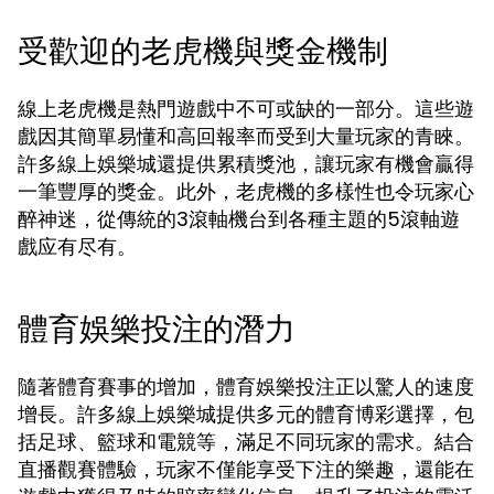
受歡迎的老虎機與獎金機制
線上老虎機是熱門遊戲中不可或缺的一部分。這些遊
戲因其簡單易懂和高回報率而受到大量玩家的青睞。
許多線上娛樂城還提供累積獎池，讓玩家有機會贏得
一筆豐厚的獎金。此外，老虎機的多樣性也令玩家心
醉神迷，從傳統的3滾軸機台到各種主題的5滾軸遊
戲应有尽有。
體育娛樂投注的潛力
隨著體育賽事的增加，體育娛樂投注正以驚人的速度
增長。許多線上娛樂城提供多元的體育博彩選擇，包
括足球、籃球和電競等，滿足不同玩家的需求。結合
直播觀賽體驗，玩家不僅能享受下注的樂趣，還能在