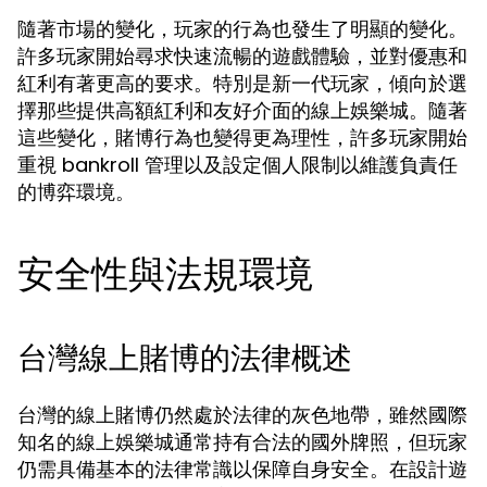
隨著市場的變化，玩家的行為也發生了明顯的變化。
許多玩家開始尋求快速流暢的遊戲體驗，並對優惠和
紅利有著更高的要求。特別是新一代玩家，傾向於選
擇那些提供高額紅利和友好介面的線上娛樂城。隨著
這些變化，賭博行為也變得更為理性，許多玩家開始
重視 bankroll 管理以及設定個人限制以維護負責任
的博弈環境。
安全性與法規環境
台灣線上賭博的法律概述
台灣的線上賭博仍然處於法律的灰色地帶，雖然國際
知名的線上娛樂城通常持有合法的國外牌照，但玩家
仍需具備基本的法律常識以保障自身安全。在設計遊