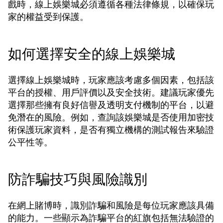
戲時，線上娛樂城必須遵循各種法律條規，以確保玩
家的權益受到保護。
如何選擇安全的線上娛樂城
選擇線上娛樂城時，玩家應該考慮多個因素，包括該
平台的授權、用戶評價以及安全技術。建議玩家優先
選擇那些擁有良好信譽及透明支付機制的平台，以避
免潛在的風險。例如，查詢該娛樂城是否使用加密技
術保護玩家資料，是否有獨立機構的測試報告來驗證
公平性等。
防詐騙技巧與風險識別
在網上賭博時，識別詐騙和風險是每位玩家應該具備
的能力。一些顯示為詐騙平台的紅旗包括無法驗證的