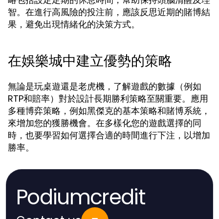
智。在進行高風險的投注前，應該反思近期的賭博結
果，避免出現情緒化的決策方式。
在娛樂城中建立優勢的策略
無論是玩桌遊還是老虎機，了解遊戲的數據（例如
RTP和賠率）對於設計長期勝利策略至關重要。應用
多種博弈策略，例如黑傑克的基本策略和賭博系統，
來增加您的獲勝機會。在多樣化您的遊戲選擇的同
時，也要學習如何選擇合適的時間進行下注，以增加
勝率。
Podiumcredit