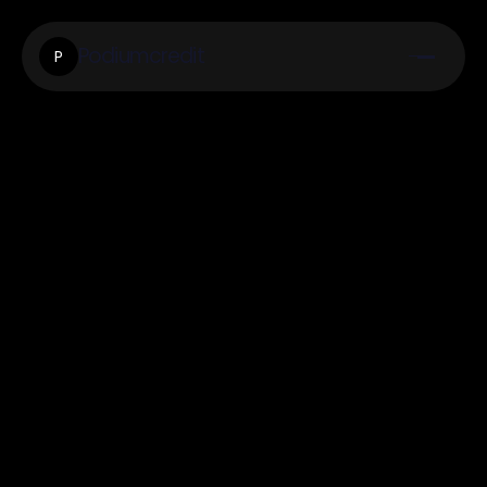
Podiumcredit
P