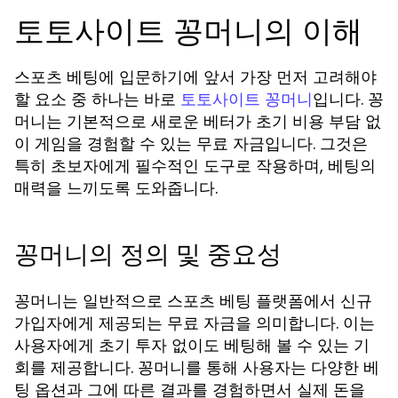
토토사이트 꽁머니의 이해
스포츠 베팅에 입문하기에 앞서 가장 먼저 고려해야
할 요소 중 하나는 바로
입니다. 꽁
토토사이트 꽁머니
머니는 기본적으로 새로운 베터가 초기 비용 부담 없
이 게임을 경험할 수 있는 무료 자금입니다. 그것은
특히 초보자에게 필수적인 도구로 작용하며, 베팅의
매력을 느끼도록 도와줍니다.
꽁머니의 정의 및 중요성
꽁머니는 일반적으로 스포츠 베팅 플랫폼에서 신규
가입자에게 제공되는 무료 자금을 의미합니다. 이는
사용자에게 초기 투자 없이도 베팅해 볼 수 있는 기
회를 제공합니다. 꽁머니를 통해 사용자는 다양한 베
팅 옵션과 그에 따른 결과를 경험하면서 실제 돈을