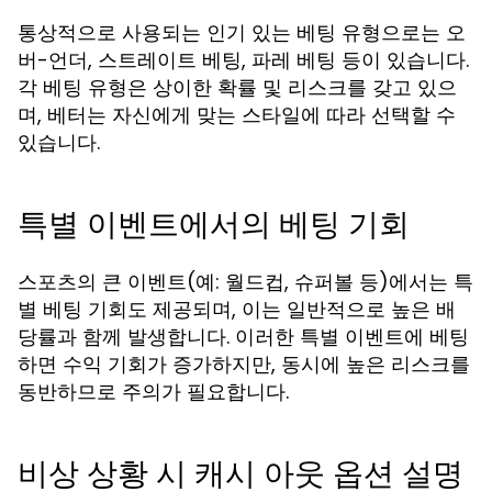
통상적으로 사용되는 인기 있는 베팅 유형으로는 오
버-언더, 스트레이트 베팅, 파레 베팅 등이 있습니다.
각 베팅 유형은 상이한 확률 및 리스크를 갖고 있으
며, 베터는 자신에게 맞는 스타일에 따라 선택할 수
있습니다.
특별 이벤트에서의 베팅 기회
스포츠의 큰 이벤트(예: 월드컵, 슈퍼볼 등)에서는 특
별 베팅 기회도 제공되며, 이는 일반적으로 높은 배
당률과 함께 발생합니다. 이러한 특별 이벤트에 베팅
하면 수익 기회가 증가하지만, 동시에 높은 리스크를
동반하므로 주의가 필요합니다.
비상 상황 시 캐시 아웃 옵션 설명