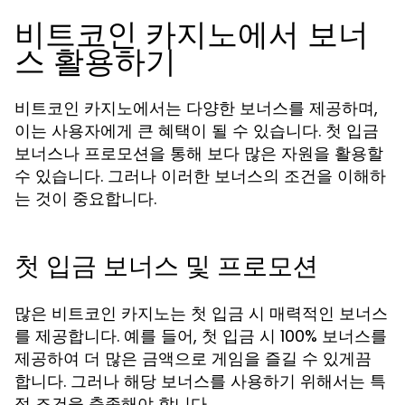
비트코인 카지노에서 보너
스 활용하기
비트코인 카지노에서는 다양한 보너스를 제공하며,
이는 사용자에게 큰 혜택이 될 수 있습니다. 첫 입금
보너스나 프로모션을 통해 보다 많은 자원을 활용할
수 있습니다. 그러나 이러한 보너스의 조건을 이해하
는 것이 중요합니다.
첫 입금 보너스 및 프로모션
많은 비트코인 카지노는 첫 입금 시 매력적인 보너스
를 제공합니다. 예를 들어, 첫 입금 시 100% 보너스를
제공하여 더 많은 금액으로 게임을 즐길 수 있게끔
합니다. 그러나 해당 보너스를 사용하기 위해서는 특
정 조건을 충족해야 합니다.