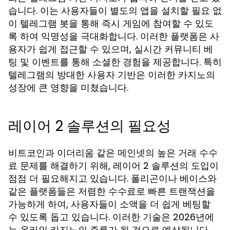
습니다. 이는 사용자들이 별도의 앱을 설치할 필요 없
이 텔레그램 봇을 통해 즉시 게임에 참여할 수 있도
록 하여 익명성을 극대화합니다. 이러한 플랫폼은 사
용자가 쉽게 접근할 수 있으며, 실시간 커뮤니티 베
팅 및 이벤트를 통해 소셜한 경험을 제공합니다. 특히
텔레그램의 방대한 사용자 기반은 이러한 카지노의
성장에 큰 영향을 미쳤습니다.
레이어 2 솔루션의 필요성
비트코인과 이더리움 같은 메인넷의 높은 거래 수수
료 문제를 해결하기 위해, 레이어 2 솔루션의 도입이
점점 더 필요해지고 있습니다. 폴리곤이나 베이스와
같은 플랫폼들은 저렴한 수수료로 빠른 트랜잭션을
가능하게 하여, 사용자들이 소액을 더 쉽게 베팅할
수 있도록 돕고 있습니다. 이러한 기술은 2026년에
는 온라인 카지노의 주류가 될 것으로 예상됩니다.