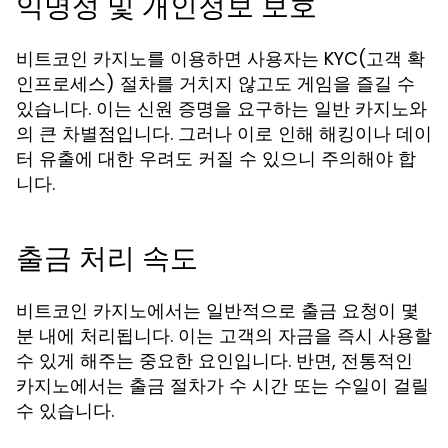
익명성 및 개인정보 보호
비트코인 카지노를 이용하면 사용자는 KYC(고객 확
인프로세스) 절차를 거치지 않고도 게임을 즐길 수
있습니다. 이는 신원 증명을 요구하는 일반 카지노와
의 큰 차별점입니다. 그러나 이로 인해 해킹이나 데이
터 유출에 대한 우려도 커질 수 있으니 주의해야 합
니다.
출금 처리 속도
비트코인 카지노에서는 일반적으로 출금 요청이 몇
분 내에 처리됩니다. 이는 고객의 자금을 즉시 사용할
수 있게 해주는 중요한 요인입니다. 반면, 전통적인
카지노에서는 출금 절차가 수 시간 또는 수일이 걸릴
수 있습니다.