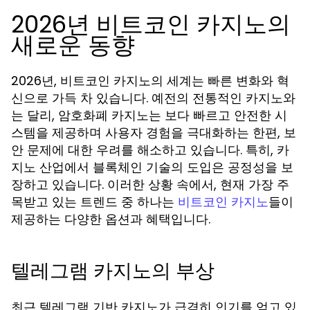
2026년 비트코인 카지노의
새로운 동향
2026년, 비트코인 카지노의 세계는 빠른 변화와 혁
신으로 가득 차 있습니다. 예전의 전통적인 카지노와
는 달리, 암호화폐 카지노는 보다 빠르고 안전한 시
스템을 제공하며 사용자 경험을 극대화하는 한편, 보
안 문제에 대한 우려를 해소하고 있습니다. 특히, 카
지노 산업에서 블록체인 기술의 도입은 공정성을 보
장하고 있습니다. 이러한 상황 속에서, 현재 가장 주
목받고 있는 트렌드 중 하나는
들이
비트코인 카지노
제공하는 다양한 옵션과 혜택입니다.
텔레그램 카지노의 부상
최근 텔레그램 기반 카지노가 급격히 인기를 얻고 있