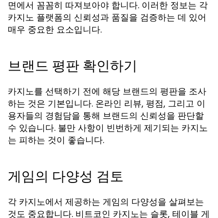
면에서 꼼꼼히 따져보아야 합니다. 이러한 정보는 각
카지노 플랫폼의 신뢰성과 품질을 검증하는 데 있어
매우 중요한 요소입니다.
브랜드 평판 확인하기
카지노를 선택하기 전에 해당 브랜드의 평판을 조사
하는 것은 기본입니다. 온라인 리뷰, 평점, 그리고 이
용자들의 경험담을 통해 브랜드의 신뢰성을 판단할
수 있습니다. 불만 사항이 빈번하게 제기되는 카지노
는 피하는 것이 좋습니다.
게임의 다양성 검토
각 카지노에서 제공하는 게임의 다양성을 살펴보는
것도 중요합니다. 비트코인 카지노는 슬롯, 테이블 게