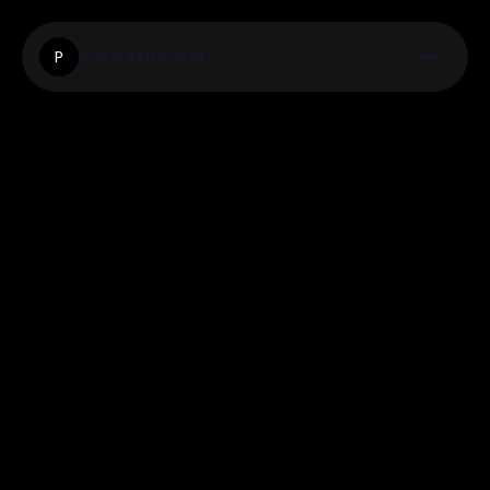
Podiumcredit
P