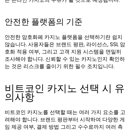
안전한 플랫폼의 기준
안전한 암호화폐 카지노 플랫폼을 선택하기란 쉽지
않습니다. 사용자들은 브랜드 평판, 라이선스, SSL 암
호화 적용 여부, 그리고 고객 지원 시스템을 면밀히
조사해야 합니다. 신뢰할 수 있는 카지노인지 확인하
는 것은 리스크를 줄이기 위한 필수 조치입니다.
비트코인 카지노 선택 시 유
의사항
비트코인 카지노를 선택할 때는 여러 가지 요소를 고
려해야 합니다. 브랜드 평판부터 시작하여 다양한 게
임 제공 여부, 결제 방법 그리고 수수료까지 여러 측