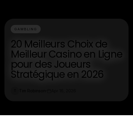
GAMBLING
20 Meilleurs Choix de
Meilleur Casino en Ligne
pour des Joueurs
Stratégique en 2026
Tim Robinson
Apr 16, 2026
T