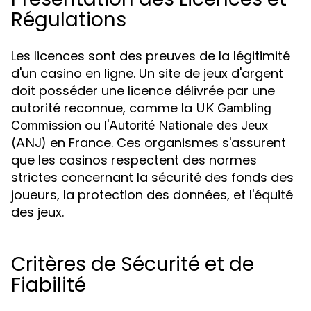
Régulations
Les licences sont des preuves de la légitimité
d'un casino en ligne. Un site de jeux d'argent
doit posséder une licence délivrée par une
autorité reconnue, comme la
UK Gambling
ou l'
Commission
Autorité Nationale des Jeux
en France. Ces organismes s'assurent
(ANJ)
que les casinos respectent des normes
strictes concernant la sécurité des fonds des
joueurs, la protection des données, et l'équité
des jeux.
Critères de Sécurité et de
Fiabilité