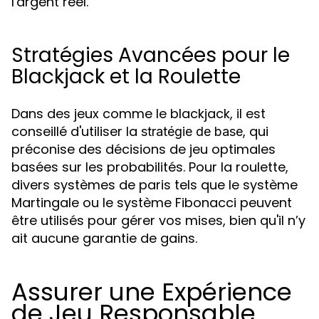
l'argent réel.
Stratégies Avancées pour le
Blackjack et la Roulette
Dans des jeux comme le blackjack, il est
conseillé d'utiliser la
, qui
stratégie de base
préconise des décisions de jeu optimales
basées sur les probabilités. Pour la roulette,
divers systèmes de paris tels que le système
Martingale ou le système Fibonacci peuvent
être utilisés pour gérer vos mises, bien qu'il n’y
ait aucune garantie de gains.
Assurer une Expérience
de Jeu Responsable