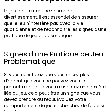
Le jeu doit rester une source de
divertissement. Il est essentiel de s'assurer
que le jeu n'interfère pas avec la vie
quotidienne et de reconnaître les signes d'une
pratique de jeu problématique.
Signes d'une Pratique de Jeu
Problématique
Si vous constatez que vous misez plus
d'argent que vous ne pouvez vous le
permettre, ou que vous ressentez une anxiété
liée au jeu, cela peut être un signe que vous
devez prendre du recul. Évaluez votre
comportement de jeu et cherchez de l'aide si