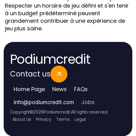
Respecter un horaire de jeu défini et s'en tenir
à un budget prédéterminé peuvent
grandement contribuer à une expérience de
jeu plus saine.
Podiumcredit
Contact us
Home Page
News
FAQs
Jobs
info
@
podiumcredit.com
Copyright
©
2026
Podiumcredit
.
All rights reserved
About Us
Privacy
Terms
Legal