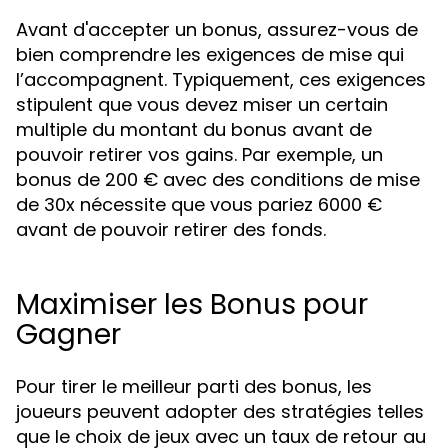
Avant d'accepter un bonus, assurez-vous de
bien comprendre les exigences de mise qui
l’accompagnent. Typiquement, ces exigences
stipulent que vous devez miser un certain
multiple du montant du bonus avant de
pouvoir retirer vos gains. Par exemple, un
bonus de 200 € avec des conditions de mise
de 30x nécessite que vous pariez 6000 €
avant de pouvoir retirer des fonds.
Maximiser les Bonus pour
Gagner
Pour tirer le meilleur parti des bonus, les
joueurs peuvent adopter des stratégies telles
que le choix de jeux avec un taux de retour au