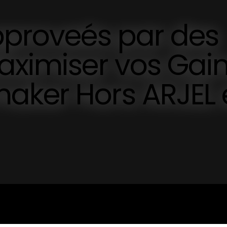
pproveés par des
aximiser vos Gai
aker Hors ARJEL 