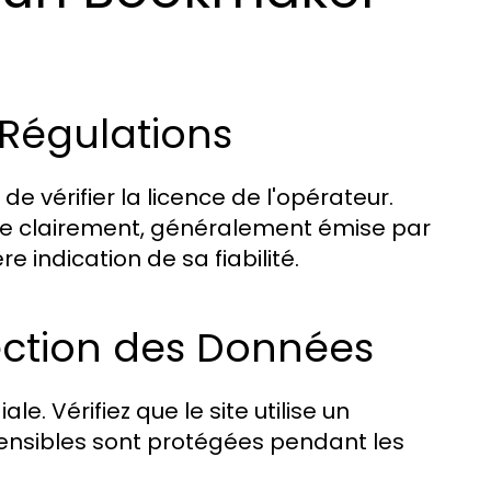
 Régulations
l de vérifier la licence de l'opérateur.
nce clairement, généralement émise par
 indication de sa fiabilité.
tection des Données
. Vérifiez que le site utilise un
sensibles sont protégées pendant les