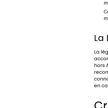
m
C
m
La 
La lé
accor
hors 
reconn
conna
en ca
Cr