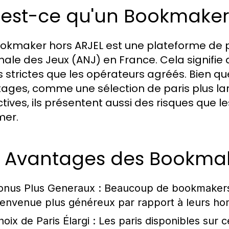
'est-ce qu'un Bookmaker 
okmaker hors ARJEL est une plateforme de par
nale des Jeux (ANJ) en France. Cela signifie
s strictes que les opérateurs agréés. Bien que
ages, comme une sélection de paris plus lar
ctives, ils présentent aussi des risques que l
mer.
s Avantages des Bookmak
onus Plus Generaux :
Beaucoup de bookmakers 
ienvenue plus généreux par rapport à leurs ho
oix de Paris Élargi :
Les paris disponibles sur 