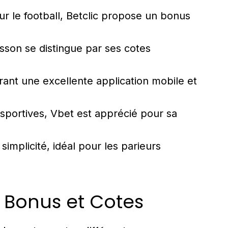
r le football, Betclic propose un bonus
sson se distingue par ses cotes
rant une excellente application mobile et
sportives, Vbet est apprécié pour sa
implicité, idéal pour les parieurs
 Bonus et Cotes