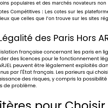
oins populaires et des marchés novateurs non 
otes Compétitives :
Les cotes sur les plateform
ieux que celles que l'on trouve sur les sites ré
Légalité des Paris Hors A
gislation française concernant les paris en li
der des licences pour le fonctionnement lég
ARJEL peuvent être légalement exploités dans 
us par l'État français. Les parieurs qui choisi
issance des risques, y compris la possibilit
s de problème.
itères pour Choisi