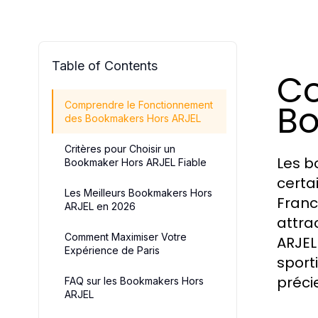
Table of Contents
Co
Bo
Comprendre le Fonctionnement
des Bookmakers Hors ARJEL
Critères pour Choisir un
Les b
Bookmaker Hors ARJEL Fiable
certa
Les Meilleurs Bookmakers Hors
Franc
ARJEL en 2026
attra
Comment Maximiser Votre
ARJEL
Expérience de Paris
sporti
précie
FAQ sur les Bookmakers Hors
ARJEL