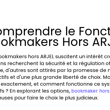
mprendre le Fonc
okmakers Hors AR
ookmakers hors ARJEL suscitent un intérêt cro
ins recherchent la sécurité et la régulation 
e, d'autres sont attirés par la promesse de 
ctifs et d'une plus grande liberté de choix. 
 exactement, et comment fonctionne ce sys
fs ? En explorant les options,
bookmaker hors 
uses pour faire le choix le plus judicieux.