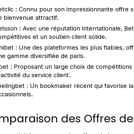
tclic :
Connu pour son impressionnante offre su
e bienvenue attractif.
etsson :
Avec une réputation internationale, Bet
ompétitives et un soutien client solide.
nibet :
Une des plateformes les plus fiables, off
ne gamme diversifiée de paris.
bet :
Proposant un large choix de compétitions 
activité du service client.
eelingbet :
Un bookmaker récent qui favorise la s
ccasionnels.
mparaison des Offres de