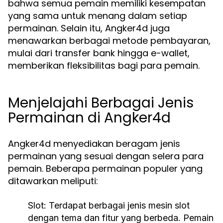
bahwa semua pemain memiliki kesempatan
yang sama untuk menang dalam setiap
permainan. Selain itu, Angker4d juga
menawarkan berbagai metode pembayaran,
mulai dari transfer bank hingga e-wallet,
memberikan fleksibilitas bagi para pemain.
Menjelajahi Berbagai Jenis
Permainan di Angker4d
Angker4d menyediakan beragam jenis
permainan yang sesuai dengan selera para
pemain. Beberapa permainan populer yang
ditawarkan meliputi:
Slot: Terdapat berbagai jenis mesin slot
dengan tema dan fitur yang berbeda. Pemain