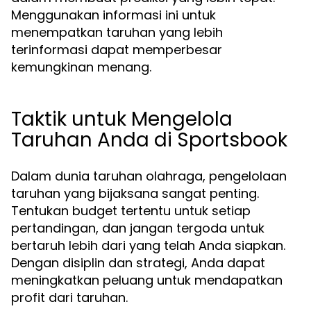
Menggunakan informasi ini untuk
menempatkan taruhan yang lebih
terinformasi dapat memperbesar
kemungkinan menang.
Taktik untuk Mengelola
Taruhan Anda di Sportsbook
Dalam dunia taruhan olahraga, pengelolaan
taruhan yang bijaksana sangat penting.
Tentukan budget tertentu untuk setiap
pertandingan, dan jangan tergoda untuk
bertaruh lebih dari yang telah Anda siapkan.
Dengan disiplin dan strategi, Anda dapat
meningkatkan peluang untuk mendapatkan
profit dari taruhan.