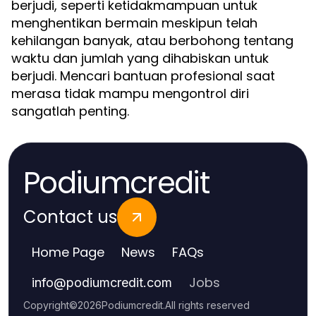
berjudi, seperti ketidakmampuan untuk
menghentikan bermain meskipun telah
kehilangan banyak, atau berbohong tentang
waktu dan jumlah yang dihabiskan untuk
berjudi. Mencari bantuan profesional saat
merasa tidak mampu mengontrol diri
sangatlah penting.
Podiumcredit
Contact us
Home Page
News
FAQs
Jobs
info
@
podiumcredit.com
Copyright
©
2026
Podiumcredit
.
All rights reserved