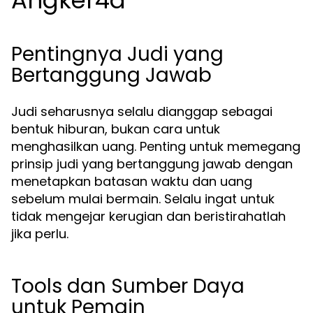
Angker4d
Pentingnya Judi yang
Bertanggung Jawab
Judi seharusnya selalu dianggap sebagai
bentuk hiburan, bukan cara untuk
menghasilkan uang. Penting untuk memegang
prinsip judi yang bertanggung jawab dengan
menetapkan batasan waktu dan uang
sebelum mulai bermain. Selalu ingat untuk
tidak mengejar kerugian dan beristirahatlah
jika perlu.
Tools dan Sumber Daya
untuk Pemain