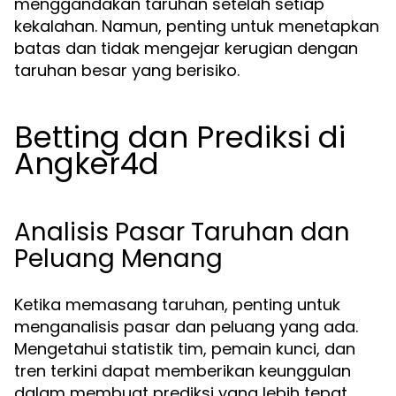
menggandakan taruhan setelah setiap
kekalahan. Namun, penting untuk menetapkan
batas dan tidak mengejar kerugian dengan
taruhan besar yang berisiko.
Betting dan Prediksi di
Angker4d
Analisis Pasar Taruhan dan
Peluang Menang
Ketika memasang taruhan, penting untuk
menganalisis pasar dan peluang yang ada.
Mengetahui statistik tim, pemain kunci, dan
tren terkini dapat memberikan keunggulan
dalam membuat prediksi yang lebih tepat.