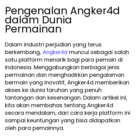
Pengenalan Angker4d
dalam Dunia
Permainan
Dalam industri perjudian yang terus
berkembang,
muncul sebagai salah
Angker4d
satu platform menarik bagi para pemain di
Indonesia. Menggabungkan berbagai jenis
permainan dan menghadirkan pengalaman
bermain yang inovatif, Angker4d memberikan
akses ke dunia taruhan yang penuh
tantangan dan kesenangan. Dalam artikel ini,
kita akan membahas tentang Angker4d
secara mendalam, dari cara kerja platform ini
sampai keuntungan yang bisa didapatkan
oleh para pemainnya.