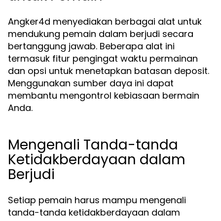
Angker4d menyediakan berbagai alat untuk
mendukung pemain dalam berjudi secara
bertanggung jawab. Beberapa alat ini
termasuk fitur pengingat waktu permainan
dan opsi untuk menetapkan batasan deposit.
Menggunakan sumber daya ini dapat
membantu mengontrol kebiasaan bermain
Anda.
Mengenali Tanda-tanda
Ketidakberdayaan dalam
Berjudi
Setiap pemain harus mampu mengenali
tanda-tanda ketidakberdayaan dalam