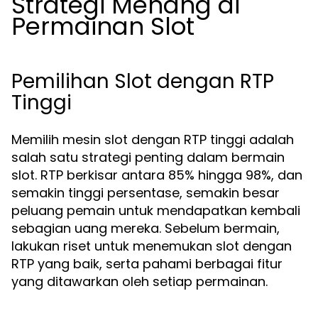
Strategi Menang di
Permainan Slot
Pemilihan Slot dengan RTP
Tinggi
Memilih mesin slot dengan RTP tinggi adalah
salah satu strategi penting dalam bermain
slot. RTP berkisar antara 85% hingga 98%, dan
semakin tinggi persentase, semakin besar
peluang pemain untuk mendapatkan kembali
sebagian uang mereka. Sebelum bermain,
lakukan riset untuk menemukan slot dengan
RTP yang baik, serta pahami berbagai fitur
yang ditawarkan oleh setiap permainan.