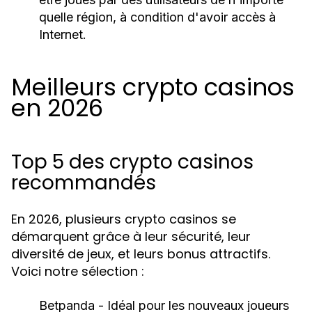
quelle région, à condition d'avoir accès à
Internet.
Meilleurs crypto casinos
en 2026
Top 5 des crypto casinos
recommandés
En 2026, plusieurs crypto casinos se
démarquent grâce à leur sécurité, leur
diversité de jeux, et leurs bonus attractifs.
Voici notre sélection :
Betpanda - Idéal pour les nouveaux joueurs