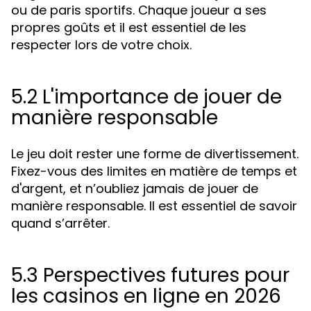
ou de paris sportifs. Chaque joueur a ses
propres goûts et il est essentiel de les
respecter lors de votre choix.
5.2 L'importance de jouer de
manière responsable
Le jeu doit rester une forme de divertissement.
Fixez-vous des limites en matière de temps et
d'argent, et n’oubliez jamais de jouer de
manière responsable. Il est essentiel de savoir
quand s’arrêter.
5.3 Perspectives futures pour
les casinos en ligne en 2026