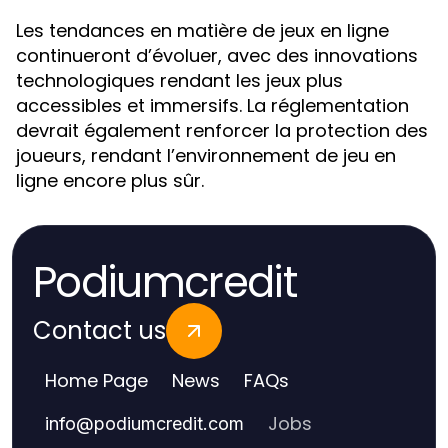
Les tendances en matière de jeux en ligne
continueront d’évoluer, avec des innovations
technologiques rendant les jeux plus
accessibles et immersifs. La réglementation
devrait également renforcer la protection des
joueurs, rendant l’environnement de jeu en
ligne encore plus sûr.
Podiumcredit
Contact us
Home Page
News
FAQs
Jobs
info
@
podiumcredit.com