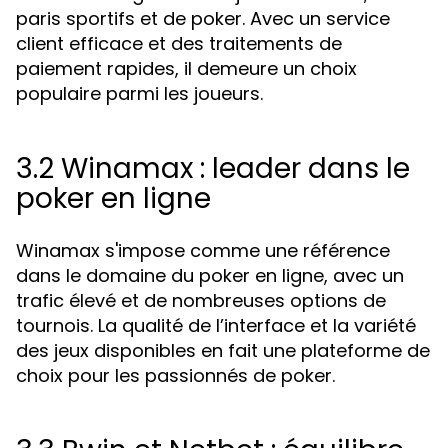
paris sportifs et de poker. Avec un service
client efficace et des traitements de
paiement rapides, il demeure un choix
populaire parmi les joueurs.
3.2 Winamax : leader dans le
poker en ligne
Winamax s'impose comme une référence
dans le domaine du poker en ligne, avec un
trafic élevé et de nombreuses options de
tournois. La qualité de l’interface et la variété
des jeux disponibles en fait une plateforme de
choix pour les passionnés de poker.