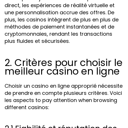
direct, les expériences de réalité virtuelle et
une personnalisation accrue des offres. De
plus, les casinos intègrent de plus en plus de
méthodes de paiement instantanées et de
cryptomonnaies, rendant les transactions
plus fluides et sécurisées.
2. Critères pour choisir le
meilleur casino en ligne
Choisir un casino en ligne approprié nécessite
de prendre en compte plusieurs critères. Voici
les aspects to pay attention when browsing
different casinos: