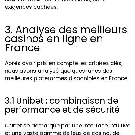
exigences cachées.
3. Analyse des meilleurs
casinos en ligne en
France
Après avoir pris en compte les critères clés,
nous avons analysé quelques-unes des
meilleures plateformes disponibles en France.
3.1 Unibet : combinaison de
performance et de sécurité
Unibet se démarque par une interface intuitive
et une vaste gamme de jeux de casino, de