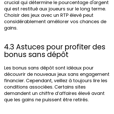
crucial qui détermine le pourcentage d'argent
qui est restitué aux joueurs sur le long terme.
Choisir des jeux avec un RTP élevé peut
considérablement améliorer vos chances de
gains.
4.3 Astuces pour profiter des
bonus sans dépôt
Les bonus sans dépôt sont idéaux pour
découvrir de nouveaux jeux sans engagement
financier. Cependant, veillez à toujours lire les
conditions associées. Certains sites
demandent un chiffre d’affaires élevé avant
que les gains ne puissent être retirés.