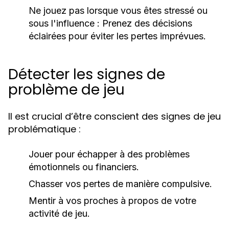
Ne jouez pas lorsque vous êtes stressé ou
sous l'influence
: Prenez des décisions
éclairées pour éviter les pertes imprévues.
Détecter les signes de
problème de jeu
Il est crucial d’être conscient des signes de jeu
problématique :
Jouer pour échapper à des problèmes
émotionnels ou financiers.
Chasser vos pertes de manière compulsive.
Mentir à vos proches à propos de votre
activité de jeu.