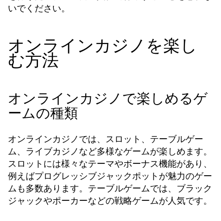
いでください。
オンラインカジノを楽し
む方法
オンラインカジノで楽しめるゲ
ームの種類
オンラインカジノでは、スロット、テーブルゲー
ム、ライブカジノなど多様なゲームが楽しめます。
スロットには様々なテーマやボーナス機能があり、
例えばプログレッシブジャックポットが魅力のゲー
ムも多数あります。テーブルゲームでは、ブラック
ジャックやポーカーなどの戦略ゲームが人気です。