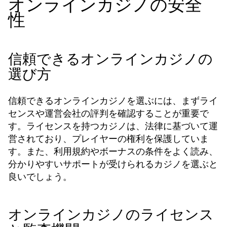
オンラインカジノの安全
性
信頼できるオンラインカジノの
選び方
信頼できるオンラインカジノを選ぶには、まずライ
センスや運営会社の評判を確認することが重要で
す。ライセンスを持つカジノは、法律に基づいて運
営されており、プレイヤーの権利を保護していま
す。また、利用規約やボーナスの条件をよく読み、
分かりやすいサポートが受けられるカジノを選ぶと
良いでしょう。
オンラインカジノのライセンス