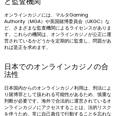
と監査機関
オンラインカジノには、マルタGaming
Authority（MGA）や英国賭博委員会（UKGC）な
ど、さまざまな監査機関によるライセンスがありま
す。これらの機関は、オンラインカジノが公正に運
営されているかどうかを定期的に監査し、問題があ
れば是正を求めます。
日本でのオンラインカジノの合
法性
日本国内からのオンラインカジノ利用は、刑法によ
り賭博罪として扱われる可能性があるため、慎重な
判断が必要です。海外で合法的に運営されているオ
ンラインカジノにアクセスすることは、法的リスク
を伴うため、常に自己責任で行動することを忘れな