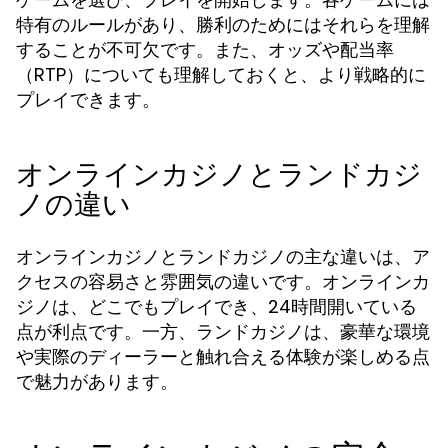
特有のルールがあり、勝利のためにはそれらを理解
することが不可欠です。また、オッズや配当率
（RTP）についても理解しておくと、より戦略的に
プレイできます。
オンラインカジノとランドカジ
ノの違い
オンラインカジノとランドカジノの主な違いは、ア
クセスの容易さと雰囲気の違いです。オンラインカ
ジノは、どこでもプレイでき、24時間開いている
点が利点です。一方、ランドカジノは、豪華な環境
や実際のディーラーと触れ合える体験が楽しめる点
で魅力があります。