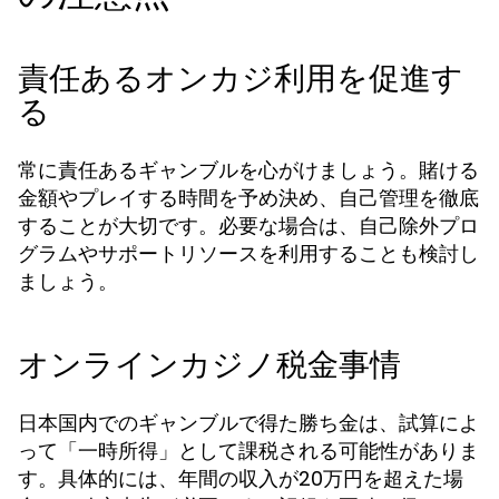
責任あるオンカジ利用を促進す
る
常に責任あるギャンブルを心がけましょう。賭ける
金額やプレイする時間を予め決め、自己管理を徹底
することが大切です。必要な場合は、自己除外プロ
グラムやサポートリソースを利用することも検討し
ましょう。
オンラインカジノ税金事情
日本国内でのギャンブルで得た勝ち金は、試算によ
って「一時所得」として課税される可能性がありま
す。具体的には、年間の収入が20万円を超えた場