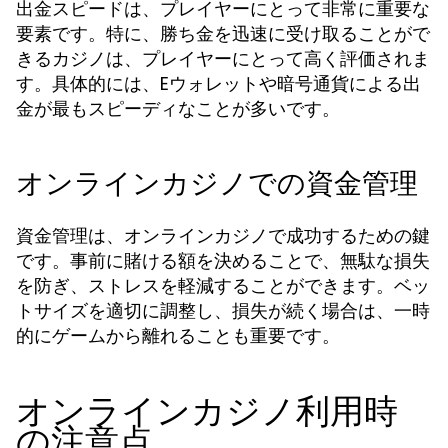
出金スピードは、プレイヤーにとって非常に重要な
要素です。特に、勝ち金を迅速に受け取ることがで
きるカジノは、プレイヤーにとって高く評価されま
す。具体的には、Eウォレットや暗号通貨による出
金が最もスピーディなことが多いです。
オンラインカジノでの資金管理
資金管理は、オンラインカジノで成功するための鍵
です。事前に賭ける額を決めることで、無駄な損失
を防ぎ、ストレスを軽減することができます。ベッ
トサイズを適切に調整し、損失が続く場合は、一時
的にゲームから離れることも重要です。
オンラインカジノ利用時
の注意点