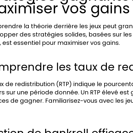
ximiser vos gains
endre la théorie derrière les jeux peut gr
opper des stratégies solides, basées sur le
, est essentiel pour maximiser vos gains.
prendre les taux de redi
ux de redistribution (RTP) indique le pourcen
rs sur une période donnée. Un RTP élevé es
es de gagner. Familiarisez-vous avec les je