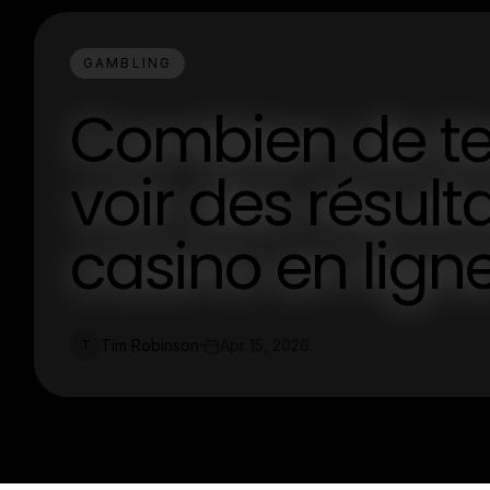
GAMBLING
Combien de te
voir des résult
casino en ligne
Tim Robinson
Apr 15, 2026
T