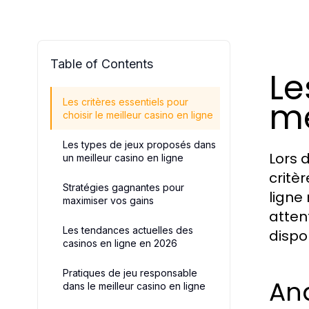
Table of Contents
Le
me
Les critères essentiels pour
choisir le meilleur casino en ligne
Les types de jeux proposés dans
Lors 
un meilleur casino en ligne
critè
Stratégies gagnantes pour
ligne
maximiser vos gains
atten
Les tendances actuelles des
dispo
casinos en ligne en 2026
Pratiques de jeu responsable
Ana
dans le meilleur casino en ligne