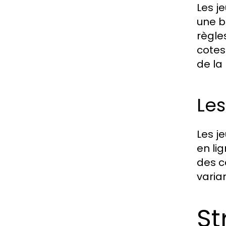
Les j
une b
règle
cotes
de la
Les
Les j
en li
des c
varia
St