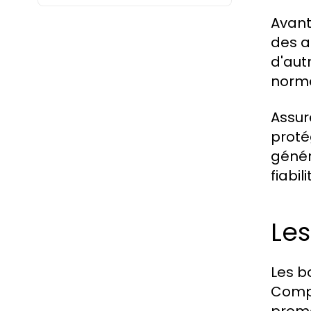
Avant 
des a
d'aut
norme
Assur
proté
génér
fiabili
Les
Les b
Compa