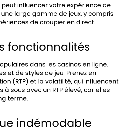
 peut influencer votre expérience de
er une large gamme de jeux, y compris
périences de croupier en direct.
s fonctionnalités
opulaires dans les casinos en ligne.
s et de styles de jeu. Prenez en
 (RTP) et la volatilité, qui influencent
à sous avec un RTP élevé, car elles
ng terme.
sique indémodable