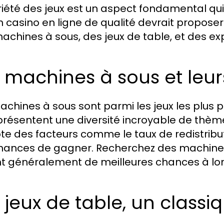
riété des jeux est un aspect fondamental qui
Un casino en ligne de qualité devrait propos
achines à sous, des jeux de table, et des ex
 machines à sous et leur
achines à sous sont parmi les jeux les plus p
 présentent une diversité incroyable de thème
e des facteurs comme le taux de redistribution
hances de gagner. Recherchez des machines 
nt généralement de meilleures chances à lo
 jeux de table, un clas