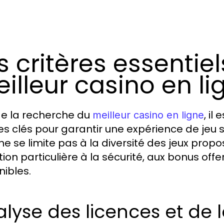
s critères essentiel
illeur casino en li
de la recherche du
, il
meilleur casino en ligne
res clés pour garantir une expérience de jeu
 ne se limite pas à la diversité des jeux pr
tion particulière à la sécurité, aux bonus of
nibles.
lyse des licences et de l