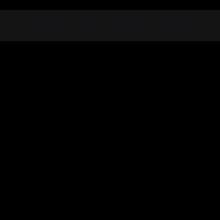
Home Page
News
About Us
Contact us