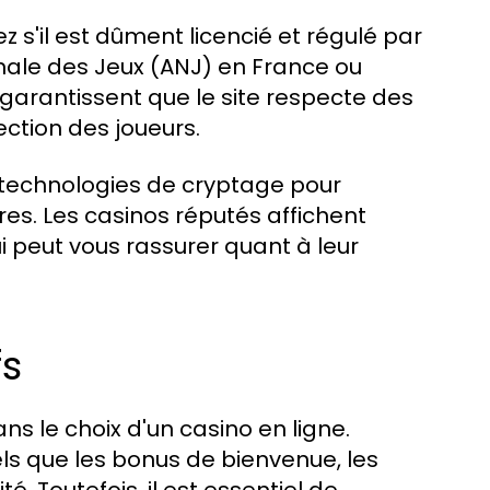
ez s'il est dûment licencié et régulé par
nale des Jeux (ANJ) en France ou
garantissent que le site respecte des
ection des joueurs.
 technologies de cryptage pour
es. Les casinos réputés affichent
i peut vous rassurer quant à leur
fs
s le choix d'un casino en ligne.
els que les bonus de bienvenue, les