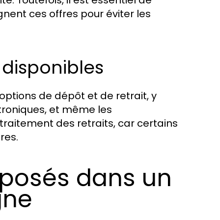
. Toutefois, il est essentiel de
ent ces offres pour éviter les
disponibles
options de dépôt et de retrait, y
ctroniques, et même les
raitement des retraits, car certains
res.
oposés dans un
gne