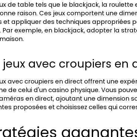
eux de table tels que le blackjack, la roulette
onne raison. Ces jeux comportent une dime
s et appliquer des techniques appropriées p
. Par exemple, en blackjack, adopter la stra
 maison.
 jeux avec croupiers en d
eux avec croupiers en direct offrent une exp
gne de celui d'un casino physique. Vous pouve
améras en direct, ajoutant une dimension soci
ntes proposées et choisissez celles qui corre
ratégies gagnante