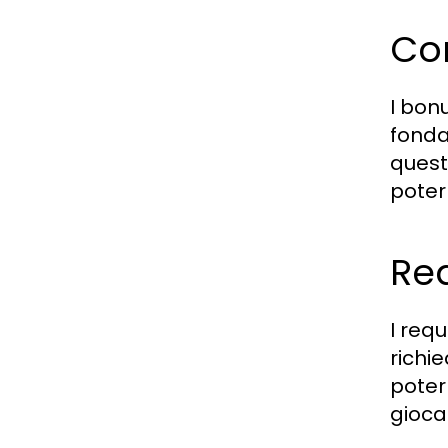
Com
I bonu
fonda
quest
poter 
Req
I req
richi
poterl
giocat