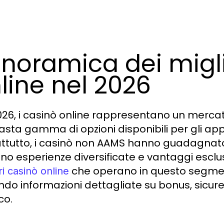
noramica dei migli
line nel 2026
026, i casinò online rappresentano un mercat
asta gamma di opzioni disponibili per gli app
ttutto, i casinò non AAMS hanno guadagnato po
no esperienze diversificate e vantaggi esclus
che operano in questo segme
ri casinò online
ndo informazioni dettagliate su bonus, sicur
co.