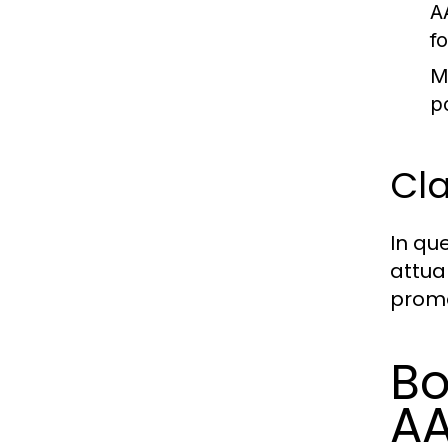
A
fo
M
p
Cla
In qu
attual
promo
Bo
A