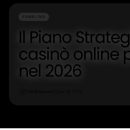
GAMBLING
Il Piano Strateg
casinò online p
nel 2026
Tim Robinson
Apr 18, 2026
T