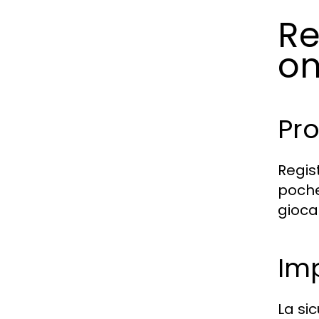
Re
on
Pro
Regis
poche
giocat
Imp
La sic