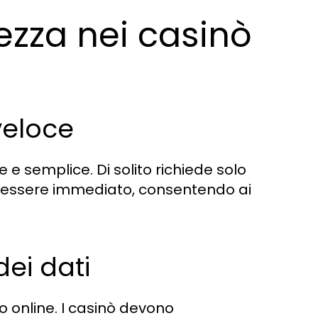
ezza nei casinò
veloce
 e semplice. Di solito richiede solo
r essere immediato, consentendo ai
dei dati
co online. I casinò devono