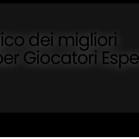
ico dei migliori
er Giocatori Esper