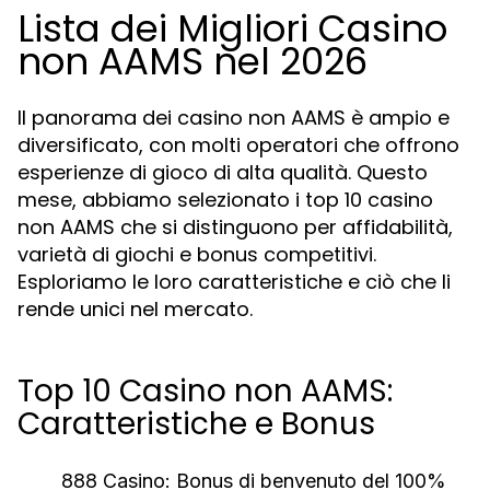
Lista dei Migliori Casino
non AAMS nel 2026
Il panorama dei casino non AAMS è ampio e
diversificato, con molti operatori che offrono
esperienze di gioco di alta qualità. Questo
mese, abbiamo selezionato i top 10 casino
non AAMS che si distinguono per affidabilità,
varietà di giochi e bonus competitivi.
Esploriamo le loro caratteristiche e ciò che li
rende unici nel mercato.
Top 10 Casino non AAMS:
Caratteristiche e Bonus
888 Casino
: Bonus di benvenuto del 100%