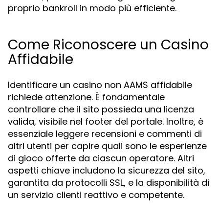
proprio bankroll in modo più efficiente.
Come Riconoscere un Casino
Affidabile
Identificare un casino non AAMS affidabile
richiede attenzione. È fondamentale
controllare che il sito possieda una licenza
valida, visibile nel footer del portale. Inoltre, è
essenziale leggere recensioni e commenti di
altri utenti per capire quali sono le esperienze
di gioco offerte da ciascun operatore. Altri
aspetti chiave includono la sicurezza del sito,
garantita da protocolli SSL, e la disponibilità di
un servizio clienti reattivo e competente.