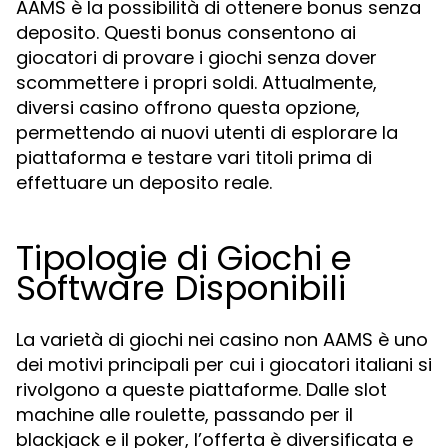
AAMS è la possibilità di ottenere bonus senza
deposito. Questi bonus consentono ai
giocatori di provare i giochi senza dover
scommettere i propri soldi. Attualmente,
diversi casino offrono questa opzione,
permettendo ai nuovi utenti di esplorare la
piattaforma e testare vari titoli prima di
effettuare un deposito reale.
Tipologie di Giochi e
Software Disponibili
La varietà di giochi nei casino non AAMS è uno
dei motivi principali per cui i giocatori italiani si
rivolgono a queste piattaforme. Dalle slot
machine alle roulette, passando per il
blackjack e il poker, l’offerta è diversificata e