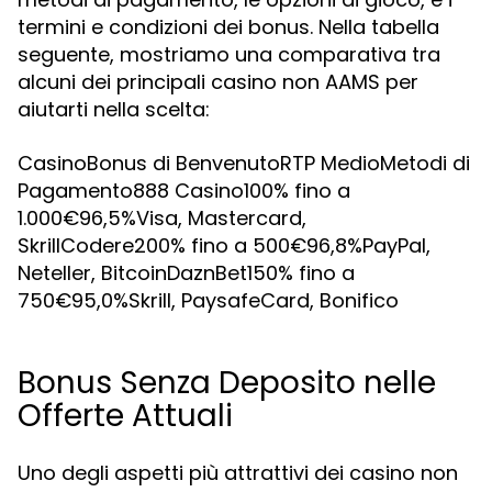
termini e condizioni dei bonus. Nella tabella
seguente, mostriamo una comparativa tra
alcuni dei principali casino non AAMS per
aiutarti nella scelta:
CasinoBonus di BenvenutoRTP MedioMetodi di
Pagamento888 Casino100% fino a
1.000€96,5%Visa, Mastercard,
SkrillCodere200% fino a 500€96,8%PayPal,
Neteller, BitcoinDaznBet150% fino a
750€95,0%Skrill, PaysafeCard, Bonifico
Bonus Senza Deposito nelle
Offerte Attuali
Uno degli aspetti più attrattivi dei casino non