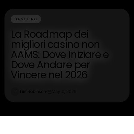
GAMBLING
La Roadmap dei
migliori casino non
AAMS: Dove Iniziare e
Dove Andare per
Vincere nel 2026
Tim Robinson
May 4, 2026
T