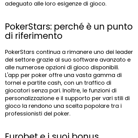
adeguato alle loro esigenze di gioco.
PokerStars: perché è un punto
di riferimento
PokerStars continua a rimanere uno dei leader
del settore grazie al suo software avanzato e
alle numerose opzioni di gioco disponibili.
L'app per poker offre una vasta gamma di
tornei e partite cash, con un traffico di
giocatori senza pari. Inoltre, le funzioni di
personalizzazione e il supporto per vari stili di
gioco la rendono una scelta popolare tra i
professionisti del poker.
Eurobet e i suoi bonus