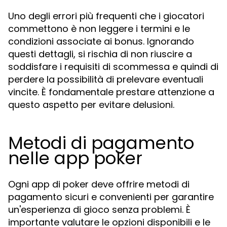
Uno degli errori più frequenti che i giocatori
commettono è non leggere i termini e le
condizioni associate ai bonus. Ignorando
questi dettagli, si rischia di non riuscire a
soddisfare i requisiti di scommessa e quindi di
perdere la possibilità di prelevare eventuali
vincite. È fondamentale prestare attenzione a
questo aspetto per evitare delusioni.
Metodi di pagamento
nelle app poker
Ogni app di poker deve offrire metodi di
pagamento sicuri e convenienti per garantire
un'esperienza di gioco senza problemi. È
importante valutare le opzioni disponibili e le