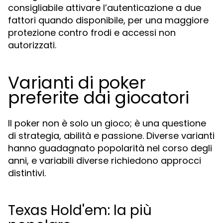
consigliabile attivare l’autenticazione a due
fattori quando disponibile, per una maggiore
protezione contro frodi e accessi non
autorizzati.
Varianti di poker
preferite dai giocatori
Il poker non è solo un gioco; è una questione
di strategia, abilità e passione. Diverse varianti
hanno guadagnato popolarità nel corso degli
anni, e variabili diverse richiedono approcci
distintivi.
Texas Hold'em: la più