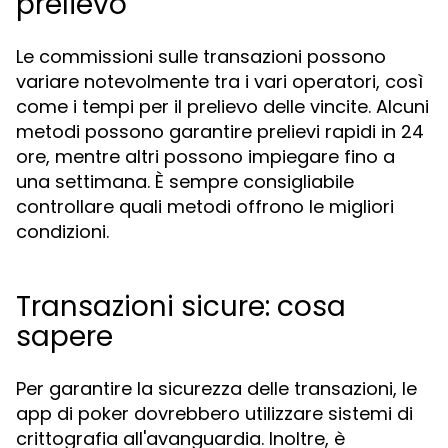
prelievo
Le commissioni sulle transazioni possono
variare notevolmente tra i vari operatori, così
come i tempi per il prelievo delle vincite. Alcuni
metodi possono garantire prelievi rapidi in 24
ore, mentre altri possono impiegare fino a
una settimana. È sempre consigliabile
controllare quali metodi offrono le migliori
condizioni.
Transazioni sicure: cosa
sapere
Per garantire la sicurezza delle transazioni, le
app di poker dovrebbero utilizzare sistemi di
crittografia all'avanguardia. Inoltre, è