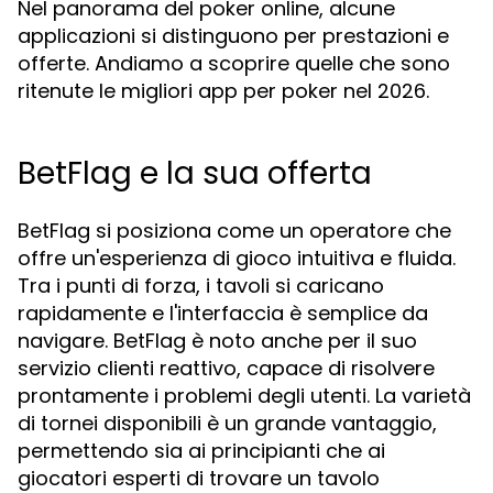
Nel panorama del poker online, alcune
applicazioni si distinguono per prestazioni e
offerte. Andiamo a scoprire quelle che sono
ritenute le migliori app per poker nel 2026.
BetFlag e la sua offerta
BetFlag si posiziona come un operatore che
offre un'esperienza di gioco intuitiva e fluida.
Tra i punti di forza, i tavoli si caricano
rapidamente e l'interfaccia è semplice da
navigare. BetFlag è noto anche per il suo
servizio clienti reattivo, capace di risolvere
prontamente i problemi degli utenti. La varietà
di tornei disponibili è un grande vantaggio,
permettendo sia ai principianti che ai
giocatori esperti di trovare un tavolo