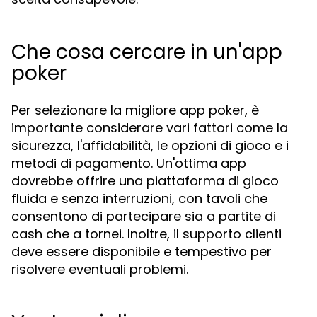
Che cosa cercare in un'app
poker
Per selezionare la migliore app poker, è
importante considerare vari fattori come la
sicurezza, l'affidabilità, le opzioni di gioco e i
metodi di pagamento. Un'ottima app
dovrebbe offrire una piattaforma di gioco
fluida e senza interruzioni, con tavoli che
consentono di partecipare sia a partite di
cash che a tornei. Inoltre, il supporto clienti
deve essere disponibile e tempestivo per
risolvere eventuali problemi.