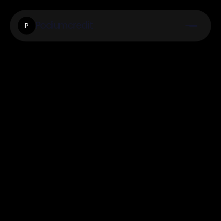
Podiumcredit
P