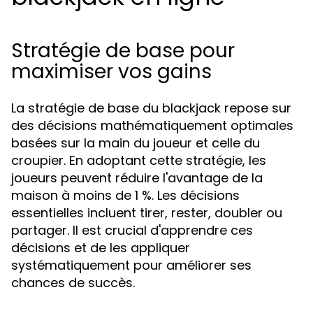
Stratégie de base pour
maximiser vos gains
La stratégie de base du blackjack repose sur
des décisions mathématiquement optimales
basées sur la main du joueur et celle du
croupier. En adoptant cette stratégie, les
joueurs peuvent réduire l'avantage de la
maison à moins de 1 %. Les décisions
essentielles incluent tirer, rester, doubler ou
partager. Il est crucial d'apprendre ces
décisions et de les appliquer
systématiquement pour améliorer ses
chances de succès.