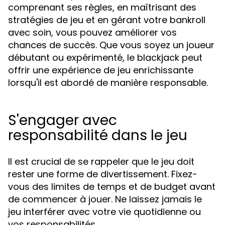
comprenant ses règles, en maîtrisant des
stratégies de jeu et en gérant votre bankroll
avec soin, vous pouvez améliorer vos
chances de succès. Que vous soyez un joueur
débutant ou expérimenté, le blackjack peut
offrir une expérience de jeu enrichissante
lorsqu'il est abordé de manière responsable.
S'engager avec
responsabilité dans le jeu
Il est crucial de se rappeler que le jeu doit
rester une forme de divertissement. Fixez-
vous des limites de temps et de budget avant
de commencer à jouer. Ne laissez jamais le
jeu interférer avec votre vie quotidienne ou
vos responsabilités.