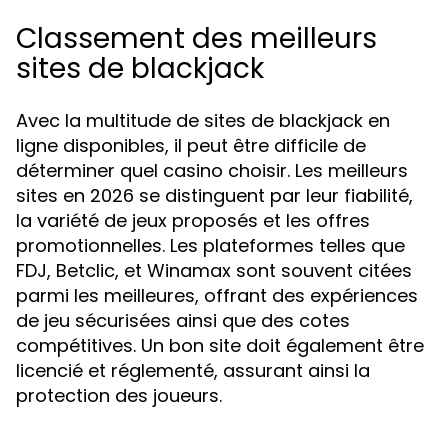
Classement des meilleurs
sites de blackjack
Avec la multitude de sites de blackjack en
ligne disponibles, il peut être difficile de
déterminer quel casino choisir. Les meilleurs
sites en 2026 se distinguent par leur fiabilité,
la variété de jeux proposés et les offres
promotionnelles. Les plateformes telles que
FDJ, Betclic, et Winamax sont souvent citées
parmi les meilleures, offrant des expériences
de jeu sécurisées ainsi que des cotes
compétitives. Un bon site doit également être
licencié et réglementé, assurant ainsi la
protection des joueurs.