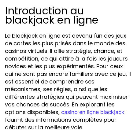
Introduction au
blackjack en ligne
Le blackjack en ligne est devenu l'un des jeux
de cartes les plus prisés dans le monde des
casinos virtuels. Il allie stratégie, chance, et
compétition, ce qui attire à la fois les joueurs
novices et les plus expérimentés. Pour ceux
qui ne sont pas encore familiers avec ce jeu, il
est essentiel de comprendre ses
mécanismes, ses règles, ainsi que les
différentes stratégies qui peuvent maximiser
vos chances de succès. En explorant les
options disponibles,
casino en ligne blackjack
fournit des informations complètes pour
débuter sur la meilleure voie.