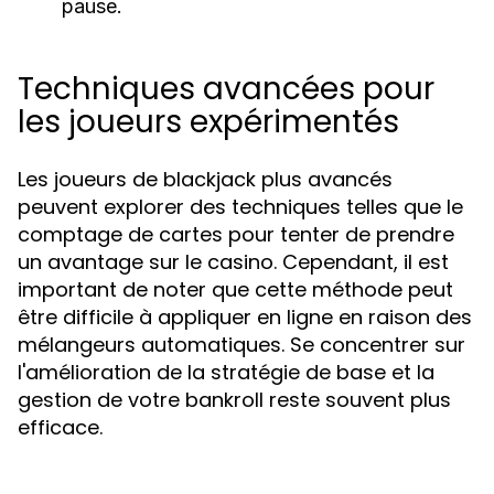
pause.
Techniques avancées pour
les joueurs expérimentés
Les joueurs de blackjack plus avancés
peuvent explorer des techniques telles que le
comptage de cartes pour tenter de prendre
un avantage sur le casino. Cependant, il est
important de noter que cette méthode peut
être difficile à appliquer en ligne en raison des
mélangeurs automatiques. Se concentrer sur
l'amélioration de la stratégie de base et la
gestion de votre bankroll reste souvent plus
efficace.