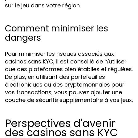
sur le jeu dans votre région.
Comment minimiser les
dangers
Pour minimiser les risques associés aux
casinos sans KYC, il est conseillé de n'utiliser
que des plateformes bien établies et régulées.
De plus, en utilisant des portefeuilles
électroniques ou des cryptomonnaies pour
vos transactions, vous pouvez ajouter une
couche de sécurité supplémentaire à vos jeux.
Perspectives d'avenir
des casinos sans KYC