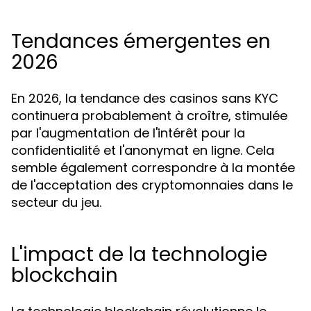
Tendances émergentes en
2026
En 2026, la tendance des casinos sans KYC
continuera probablement à croître, stimulée
par l'augmentation de l'intérêt pour la
confidentialité et l'anonymat en ligne. Cela
semble également correspondre à la montée
de l'acceptation des cryptomonnaies dans le
secteur du jeu.
L'impact de la technologie
blockchain