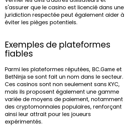
s'assurer que le casino est licencié dans une
juridiction respectée peut également aider à
éviter les pièges potentiels.
Exemples de plateformes
fiables
Parmi les plateformes réputées,
et
BC.Game
se sont fait un nom dans le secteur.
BetNinja
Ces casinos sont non seulement sans KYC,
mais ils proposent également une gamme
variée de moyens de paiement, notamment
des cryptomonnaies populaires, renforçant
ainsi leur attrait pour les joueurs
expérimentés.