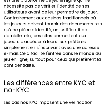
est une plateforme de jeu en ligne qui ne
nécessite pas de vérifier l'identité de ses
utilisateurs avant de leur permettre de jouer.
Contrairement aux casinos traditionnels où
les joueurs doivent fournir des documents tels
qu'une pièce d'identité, un justificatif de
domicile, etc., ces sites permettent aux
joueurs d'accéder à leurs jeux préférés
simplement en s'inscrivant avec une adresse
e-mail. Cela facilite l'entrée dans le monde du
jeu en ligne, surtout pour ceux qui préfèrent la
confidentialité.
Les différences entre KYC et
no-KYC
Les casinos KYC imposent une vérification