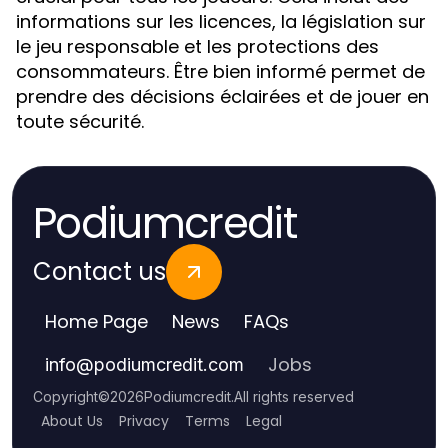
informations sur les licences, la législation sur
le jeu responsable et les protections des
consommateurs. Être bien informé permet de
prendre des décisions éclairées et de jouer en
toute sécurité.
Podiumcredit
Contact us
Home Page
News
FAQs
Jobs
info
@
podiumcredit.com
Copyright
©
2026
Podiumcredit
.
All rights reserved
About Us
Privacy
Terms
Legal