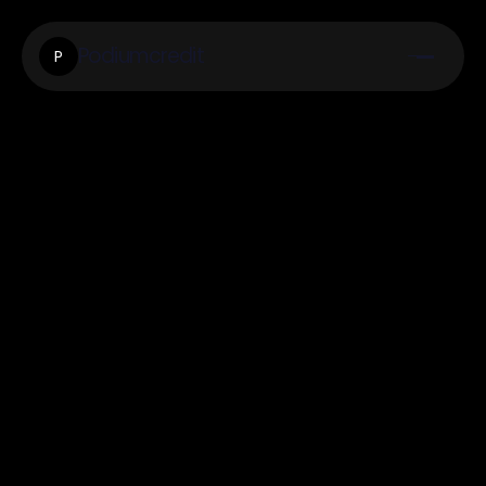
Podiumcredit
P