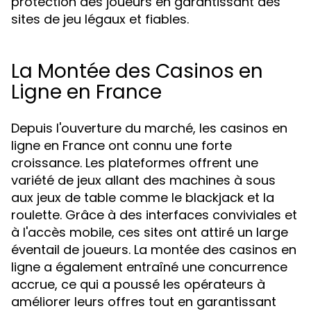
protection des joueurs en garantissant des
sites de jeu légaux et fiables.
La Montée des Casinos en
Ligne en France
Depuis l'ouverture du marché, les casinos en
ligne en France ont connu une forte
croissance. Les plateformes offrent une
variété de jeux allant des machines à sous
aux jeux de table comme le blackjack et la
roulette. Grâce à des interfaces conviviales et
à l'accès mobile, ces sites ont attiré un large
éventail de joueurs. La montée des casinos en
ligne a également entraîné une concurrence
accrue, ce qui a poussé les opérateurs à
améliorer leurs offres tout en garantissant