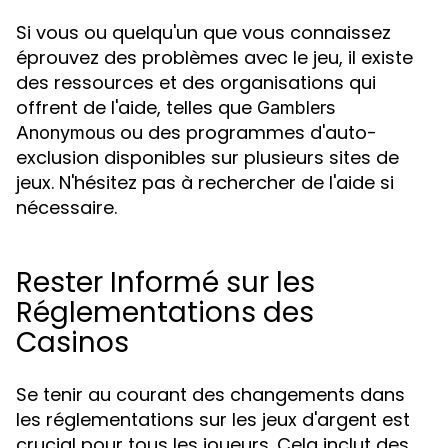
Si vous ou quelqu'un que vous connaissez
éprouvez des problèmes avec le jeu, il existe
des ressources et des organisations qui
offrent de l'aide, telles que
Gamblers
ou des programmes d'auto-
Anonymous
exclusion disponibles sur plusieurs sites de
jeux. N'hésitez pas à rechercher de l'aide si
nécessaire.
Rester Informé sur les
Réglementations des
Casinos
Se tenir au courant des changements dans
les réglementations sur les jeux d'argent est
crucial pour tous les joueurs. Cela inclut des