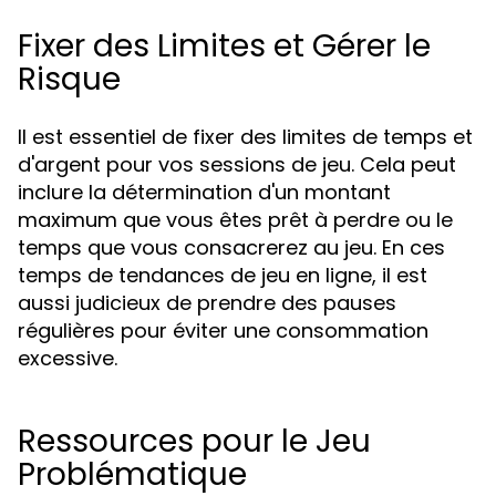
Fixer des Limites et Gérer le
Risque
Il est essentiel de fixer des limites de temps et
d'argent pour vos sessions de jeu. Cela peut
inclure la détermination d'un montant
maximum que vous êtes prêt à perdre ou le
temps que vous consacrerez au jeu. En ces
temps de tendances de jeu en ligne, il est
aussi judicieux de prendre des pauses
régulières pour éviter une consommation
excessive.
Ressources pour le Jeu
Problématique