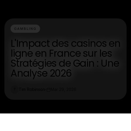
GAMBLING
L'Impact des casinos en
ligne en France sur les
Stratégies de Gain : Une
Analyse 2026
Tim Robinson
Mar 29, 2026
T