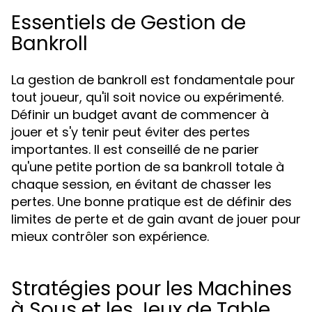
Essentiels de Gestion de
Bankroll
La gestion de bankroll est fondamentale pour
tout joueur, qu'il soit novice ou expérimenté.
Définir un budget avant de commencer à
jouer et s'y tenir peut éviter des pertes
importantes. Il est conseillé de ne parier
qu'une petite portion de sa bankroll totale à
chaque session, en évitant de chasser les
pertes. Une bonne pratique est de définir des
limites de perte et de gain avant de jouer pour
mieux contrôler son expérience.
Stratégies pour les Machines
à Sous et les Jeux de Table