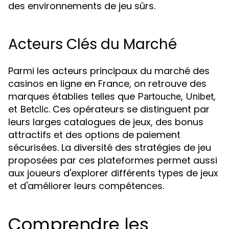
des environnements de jeu sûrs.
Acteurs Clés du Marché
Parmi les acteurs principaux du marché des
casinos en ligne en France, on retrouve des
marques établies telles que
,
,
Partouche
Unibet
et
. Ces opérateurs se distinguent par
Betclic
leurs larges catalogues de jeux, des bonus
attractifs et des options de paiement
sécurisées. La diversité des stratégies de jeu
proposées par ces plateformes permet aussi
aux joueurs d'explorer différents types de jeux
et d'améliorer leurs compétences.
Comprendre les