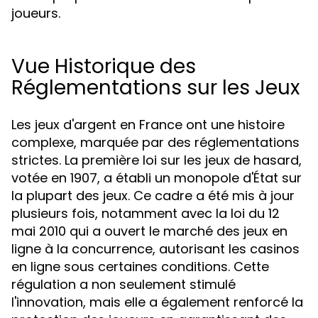
joueurs.
Vue Historique des
Réglementations sur les Jeux
Les jeux d'argent en France ont une histoire
complexe, marquée par des réglementations
strictes. La première loi sur les jeux de hasard,
votée en 1907, a établi un monopole d'État sur
la plupart des jeux. Ce cadre a été mis à jour
plusieurs fois, notamment avec la loi du 12
mai 2010 qui a ouvert le marché des jeux en
ligne à la concurrence, autorisant les casinos
en ligne sous certaines conditions. Cette
régulation a non seulement stimulé
l'innovation, mais elle a également renforcé la