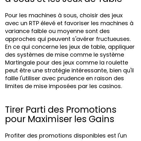
Pour les machines à sous, choisir des jeux
avec un RTP élevé et favoriser les machines à
variance faible ou moyenne sont des
approches qui peuvent s'avérer fructueuses.
En ce qui concerne les jeux de table, appliquer
des systèmes de mise comme le système
Martingale pour des jeux comme la roulette
peut être une stratégie intéressante, bien qu'il
faille l'utiliser avec prudence en raison des
limites de mise imposées par les casinos.
Tirer Parti des Promotions
pour Maximiser les Gains
Profiter des promotions disponibles est l'un