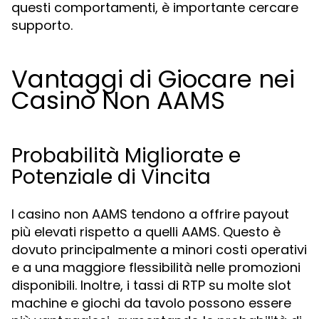
questi comportamenti, è importante cercare
supporto.
Vantaggi di Giocare nei
Casino Non AAMS
Probabilità Migliorate e
Potenziale di Vincita
I casino non AAMS tendono a offrire payout
più elevati rispetto a quelli AAMS. Questo è
dovuto principalmente a minori costi operativi
e a una maggiore flessibilità nelle promozioni
disponibili. Inoltre, i tassi di RTP su molte slot
machine e giochi da tavolo possono essere