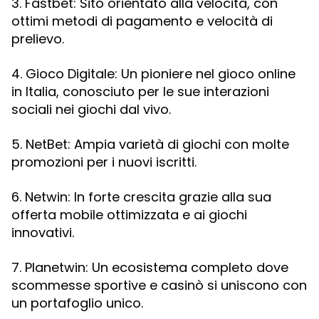
3. Fastbet: Sito orientato alla velocità, con
ottimi metodi di pagamento e velocità di
prelievo.
4. Gioco Digitale: Un pioniere nel gioco online
in Italia, conosciuto per le sue interazioni
sociali nei giochi dal vivo.
5. NetBet: Ampia varietà di giochi con molte
promozioni per i nuovi iscritti.
6. Netwin: In forte crescita grazie alla sua
offerta mobile ottimizzata e ai giochi
innovativi.
7. Planetwin: Un ecosistema completo dove
scommesse sportive e casinò si uniscono con
un portafoglio unico.