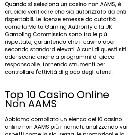
Quando si seleziona un casino non AAMS, è
cruciale verificare che sia autorizzato da enti
rispettabili. Le licenze emesse da autorità
come la Malta Gaming Authority o la UK
Gambling Commission sono fra le più
rispettate, garantendo che il casino operi
secondo standard elevati. Alcuni di questi siti
aderiscono anche a programmi di gioco
responsabile, fornendo strumenti per
controllare l'attività di gioco degli utenti.
Top 10 Casino Online
Non AAMS
Abbiamo compilato un elenco dei 10 casino
online non AAMS più rinomati, analizzando vari
aspetti come la sicurezza, le promozioni e la