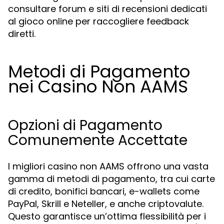
consultare forum e siti di recensioni dedicati
al gioco online per raccogliere feedback
diretti.
Metodi di Pagamento
nei Casino Non AAMS
Opzioni di Pagamento
Comunemente Accettate
I migliori casino non AAMS offrono una vasta
gamma di metodi di pagamento, tra cui carte
di credito, bonifici bancari, e-wallets come
PayPal, Skrill e Neteller, e anche criptovalute.
Questo garantisce un’ottima flessibilità per i