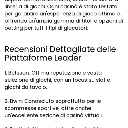
libreria di giochi. Ogni casinò è stato testato
per garantire un'esperienza di gioco ottimale,
offrendo un'ampia gamma di titoli e opzioni di
betting per tutti i tipi di giocatori.
Recensioni Dettagliate delle
Piattaforme Leader
1. Betsson: Ottima reputazione e vasta
selezione di giochi, con un focus su slot e
giochi da tavolo.
2. Bwin: Conosciuto soprattutto per le
scommesse sportive, offre anche
un'eccellente sezione di casinò virtuali.