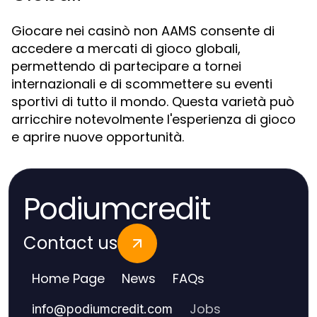
Giocare nei casinò non AAMS consente di
accedere a mercati di gioco globali,
permettendo di partecipare a tornei
internazionali e di scommettere su eventi
sportivi di tutto il mondo. Questa varietà può
arricchire notevolmente l'esperienza di gioco
e aprire nuove opportunità.
Podiumcredit
Contact us
Home Page
News
FAQs
Jobs
info
@
podiumcredit.com