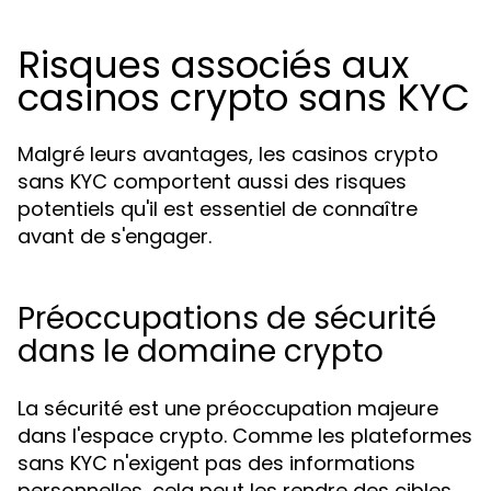
Risques associés aux
casinos crypto sans KYC
Malgré leurs avantages, les casinos crypto
sans KYC comportent aussi des risques
potentiels qu'il est essentiel de connaître
avant de s'engager.
Préoccupations de sécurité
dans le domaine crypto
La sécurité est une préoccupation majeure
dans l'espace crypto. Comme les plateformes
sans KYC n'exigent pas des informations
personnelles, cela peut les rendre des cibles