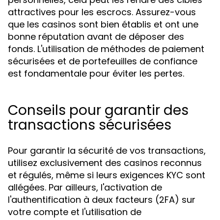
attractives pour les escrocs. Assurez-vous
que les casinos sont bien établis et ont une
bonne réputation avant de déposer des
fonds. L'utilisation de méthodes de paiement
sécurisées et de portefeuilles de confiance
est fondamentale pour éviter les pertes.
Conseils pour garantir des
transactions sécurisées
Pour garantir la sécurité de vos transactions,
utilisez exclusivement des casinos reconnus
et régulés, même si leurs exigences KYC sont
allégées. Par ailleurs, l'activation de
l'authentification à deux facteurs (2FA) sur
votre compte et l'utilisation de