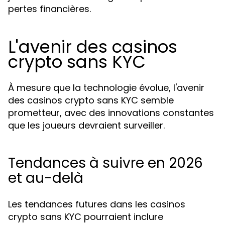
pertes financières.
L'avenir des casinos
crypto sans KYC
À mesure que la technologie évolue, l'avenir
des casinos crypto sans KYC semble
prometteur, avec des innovations constantes
que les joueurs devraient surveiller.
Tendances à suivre en 2026
et au-delà
Les tendances futures dans les casinos
crypto sans KYC pourraient inclure