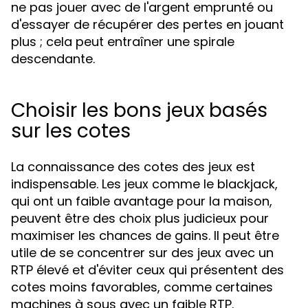
ne pas jouer avec de l'argent emprunté ou
d'essayer de récupérer des pertes en jouant
plus ; cela peut entraîner une spirale
descendante.
Choisir les bons jeux basés
sur les cotes
La connaissance des cotes des jeux est
indispensable. Les jeux comme le blackjack,
qui ont un faible avantage pour la maison,
peuvent être des choix plus judicieux pour
maximiser les chances de gains. Il peut être
utile de se concentrer sur des jeux avec un
RTP élevé et d'éviter ceux qui présentent des
cotes moins favorables, comme certaines
machines à sous avec un faible RTP.