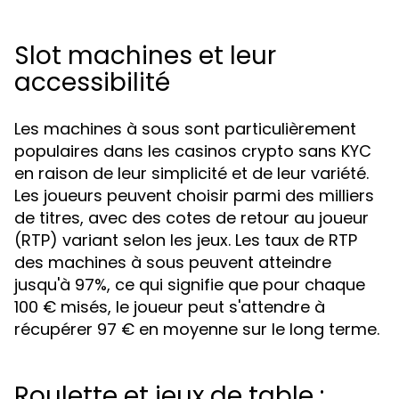
Slot machines et leur
accessibilité
Les machines à sous sont particulièrement
populaires dans les casinos crypto sans KYC
en raison de leur simplicité et de leur variété.
Les joueurs peuvent choisir parmi des milliers
de titres, avec des cotes de retour au joueur
(RTP) variant selon les jeux. Les taux de RTP
des machines à sous peuvent atteindre
jusqu'à 97%, ce qui signifie que pour chaque
100 € misés, le joueur peut s'attendre à
récupérer 97 € en moyenne sur le long terme.
Roulette et jeux de table :