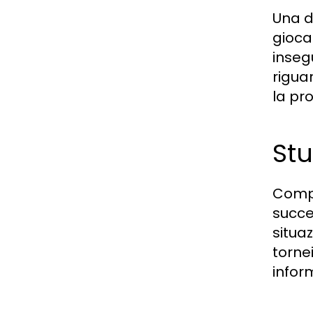
Una de
gioca
inseg
rigua
la pr
Stu
Compr
succe
situaz
torne
infor