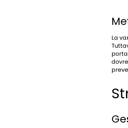
Me
La va
Tuttav
portaf
dovre
preven
St
Ges