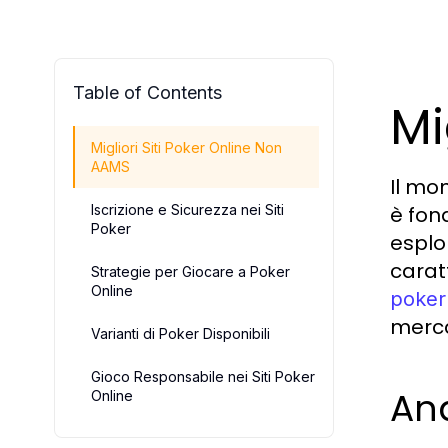
Table of Contents
Mi
Migliori Siti Poker Online Non
AAMS
Il mo
Iscrizione e Sicurezza nei Siti
è fon
Poker
esplo
caratt
Strategie per Giocare a Poker
Online
poker
merc
Varianti di Poker Disponibili
Gioco Responsabile nei Siti Poker
Ana
Online