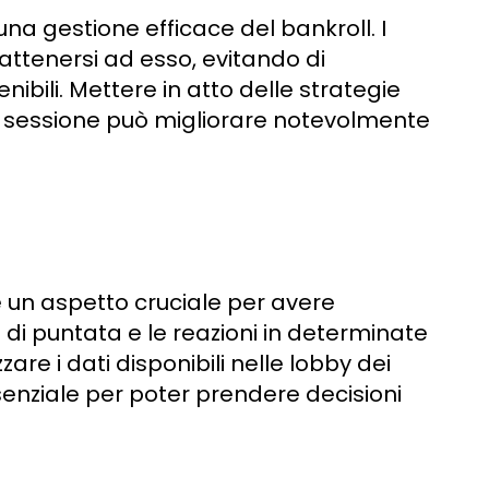
una gestione efficace del bankroll. I
attenersi ad esso, evitando di
ibili. Mettere in atto delle strategie
r sessione può migliorare notevolmente
un aspetto cruciale per avere
 di puntata e le reazioni in determinate
zare i dati disponibili nelle lobby dei
ssenziale per poter prendere decisioni