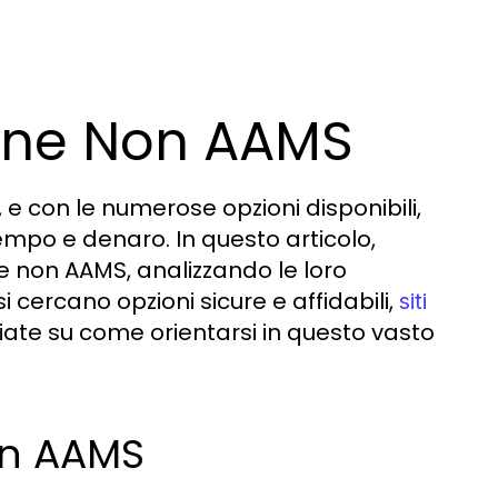
nline Non AAMS
 e con le numerose opzioni disponibili,
empo e denaro. In questo articolo,
e non AAMS, analizzando le loro
i cercano opzioni sicure e affidabili,
siti
iate su come orientarsi in questo vasto
on AAMS