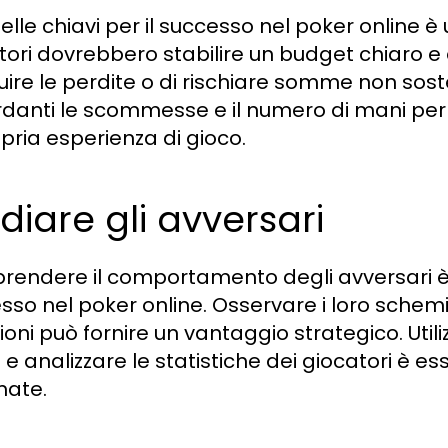
lle chiavi per il successo nel poker online è 
tori dovrebbero stabilire un budget chiaro e 
uire le perdite o di rischiare somme non sosten
rdanti le scommesse e il numero di mani pe
opria esperienza di gioco.
diare gli avversari
endere il comportamento degli avversari è 
sso nel poker online. Osservare i loro schemi
ioni può fornire un vantaggio strategico. Utiliz
i e analizzare le statistiche dei giocatori è e
mate.