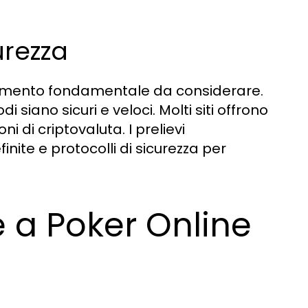
urezza
lemento fondamentale da considerare.
i siano sicuri e veloci. Molti siti offrono
ni di criptovaluta. I prelievi
nite e protocolli di sicurezza per
e a Poker Online