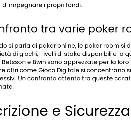
 di impegnare i propri fondi.
fronto tra varie poker 
 si parla di poker online, le poker room si di
ietà di giochi, i livelli di stake disponibili e l
Betsson e Bwin sono apprezzate per la loro 
e altri come Gioco Digitale si concentrano su 
essivi. Un confronto attento tra queste caratte
mate.
crizione e Sicurezza