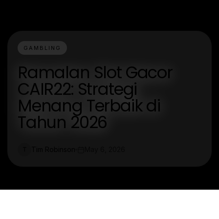
GAMBLING
Ramalan Slot Gacor
CAIR22: Strategi
Menang Terbaik di
Tahun 2026
Tim Robinson
May 6, 2026
T