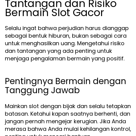
Tantangan dan Risiko
Bermain Slot Gacor
Selalu ingat bahwa perjudian harus dianggap
sebagai bentuk hiburan, bukan sebagai cara
untuk menghasilkan uang. Mengetahui risiko
dan tantangan yang ada penting untuk
menjaga pengalaman bermain yang positif.
Pentingnya Bermain dengan
Tanggung Jawab
Mainkan slot dengan bijak dan selalu tetapkan
batasan. Ketahui kapan saatnya berhenti, dan
jangan pernah mengejar kerugian. Jika Anda
merasa bahwa Anda mulai kehilangan kontrol,