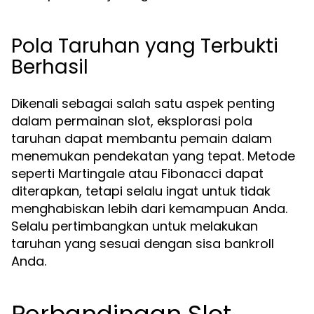
Pola Taruhan yang Terbukti
Berhasil
Dikenali sebagai salah satu aspek penting
dalam permainan slot, eksplorasi pola
taruhan dapat membantu pemain dalam
menemukan pendekatan yang tepat. Metode
seperti Martingale atau Fibonacci dapat
diterapkan, tetapi selalu ingat untuk tidak
menghabiskan lebih dari kemampuan Anda.
Selalu pertimbangkan untuk melakukan
taruhan yang sesuai dengan sisa bankroll
Anda.