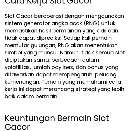
Cara Kerja Slot Gacor
Slot Gacor beroperasi dengan menggunakan
sistem generator angka acak (RNG) untuk
memastikan hasil permainan yang adil dan
tidak dapat diprediksi. Setiap kali pemain
memutar gulungan, RNG akan menentukan
simbol yang muncul. Namun, tidak semua slot
diciptakan sama; perbedaan dalam
volatilitas, jumlah paylines, dan bonus yang
ditawarkan dapat mempengaruhi peluang
kemenangan. Pemain yang memahami cara
kerja ini dapat merancang strategi yang lebih
baik dalam bermain.
Keuntungan Bermain Slot
Gacor