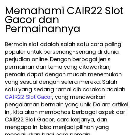
Memahami CAIR22 Slot
Gacor dan
Permainannya
Bermain slot adalah salah satu cara paling
populer untuk bersenang-senang di dunia
perjudian online. Dengan berbagai jenis
permainan dan tema yang ditawarkan,
pemain dapat dengan mudah menemukan
yang sesuai dengan selera mereka. Salah
satu yang sedang ramai dibicarakan adalah
, yang menawarkan
CAIR22 Slot Gacor
pengalaman bermain yang unik. Dalam artikel
ini, kita akan membahas berbagai aspek dari
CAIR22 Slot Gacor, cara kerjanya, dan
mengapa ini bisa menjadi pilihan yang
menggiurkan bagi para pemain.