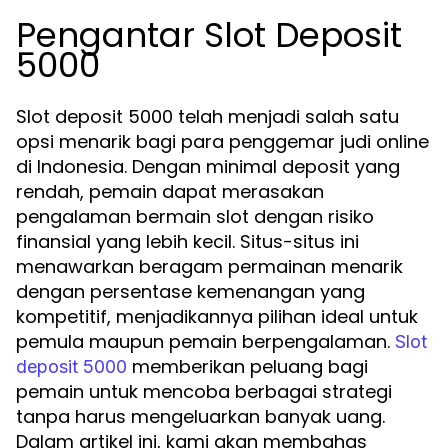
Pengantar Slot Deposit
5000
Slot deposit 5000 telah menjadi salah satu
opsi menarik bagi para penggemar judi online
di Indonesia. Dengan minimal deposit yang
rendah, pemain dapat merasakan
pengalaman bermain slot dengan risiko
finansial yang lebih kecil. Situs-situs ini
menawarkan beragam permainan menarik
dengan persentase kemenangan yang
kompetitif, menjadikannya pilihan ideal untuk
pemula maupun pemain berpengalaman.
Slot
memberikan peluang bagi
deposit 5000
pemain untuk mencoba berbagai strategi
tanpa harus mengeluarkan banyak uang.
Dalam artikel ini, kami akan membahas