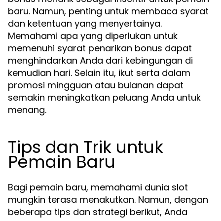
baru. Namun, penting untuk membaca syarat
dan ketentuan yang menyertainya.
Memahami apa yang diperlukan untuk
memenuhi syarat penarikan bonus dapat
menghindarkan Anda dari kebingungan di
kemudian hari. Selain itu, ikut serta dalam
promosi mingguan atau bulanan dapat
semakin meningkatkan peluang Anda untuk
menang.
Tips dan Trik untuk
Pemain Baru
Bagi pemain baru, memahami dunia slot
mungkin terasa menakutkan. Namun, dengan
beberapa tips dan strategi berikut, Anda