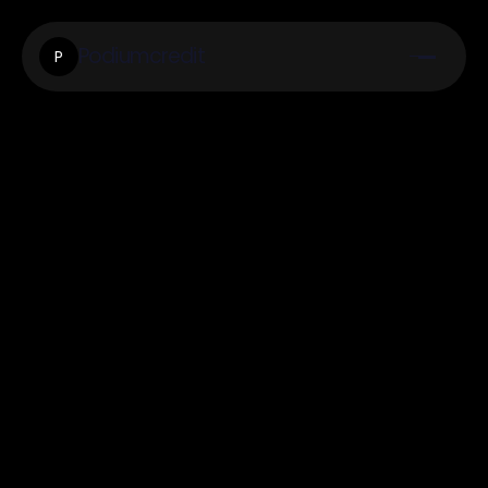
Podiumcredit
P