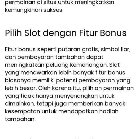
permainan di situs untuk meningkatkan
kemungkinan sukses.
Pilih Slot dengan Fitur Bonus
Fitur bonus seperti putaran gratis, simbol liar,
dan pembayaran tambahan dapat
meningkatkan peluang kemenangan. Slot
yang menawarkan lebih banyak fitur bonus
biasanya memiliki potensi pembayaran yang
lebih besar. Oleh karena itu, pilihlah permainan
yang tidak hanya menyenangkan untuk
dimainkan, tetapi juga memberikan banyak
kesempatan untuk mendapatkan hadiah
tambahan.