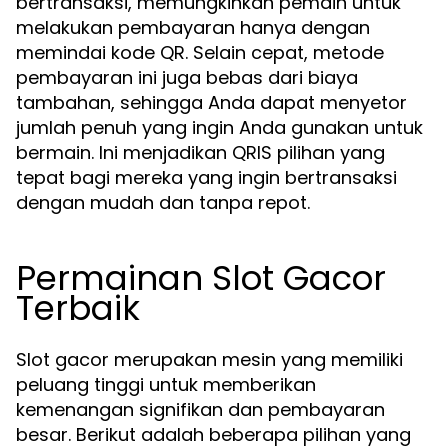
bertransaksi, memungkinkan pemain untuk
melakukan pembayaran hanya dengan
memindai kode QR. Selain cepat, metode
pembayaran ini juga bebas dari biaya
tambahan, sehingga Anda dapat menyetor
jumlah penuh yang ingin Anda gunakan untuk
bermain. Ini menjadikan QRIS pilihan yang
tepat bagi mereka yang ingin bertransaksi
dengan mudah dan tanpa repot.
Permainan Slot Gacor
Terbaik
Slot gacor merupakan mesin yang memiliki
peluang tinggi untuk memberikan
kemenangan signifikan dan pembayaran
besar. Berikut adalah beberapa pilihan yang