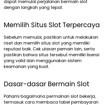
dapat memulai perjalanan bermain slot
dengan langkah yang tepat.
Memilih Situs Slot Terpercaya
Sebelum memulai, pastikan untuk melakukan
riset dan memilih situs slot yang memiliki
reputasi baik. Cek ulasan pemain lain, serta
pastikan bahwa situs tersebut memiliki lisensi
yang valid dan menggunakan sistem
keamanan yang kuat.
Dasar-dasar Bermain Slot
Pahami bagaimana permainan slot bekerja,
termasuk cara membaca tabel pembayaran