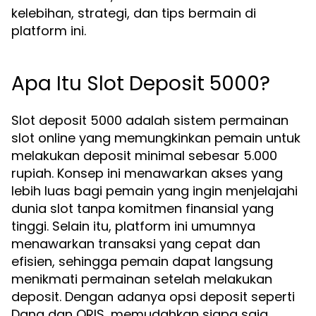
kelebihan, strategi, dan tips bermain di
platform ini.
Apa Itu Slot Deposit 5000?
Slot deposit 5000 adalah sistem permainan
slot online yang memungkinkan pemain untuk
melakukan deposit minimal sebesar 5.000
rupiah. Konsep ini menawarkan akses yang
lebih luas bagi pemain yang ingin menjelajahi
dunia slot tanpa komitmen finansial yang
tinggi. Selain itu, platform ini umumnya
menawarkan transaksi yang cepat dan
efisien, sehingga pemain dapat langsung
menikmati permainan setelah melakukan
deposit. Dengan adanya opsi deposit seperti
Dana dan QRIS, memudahkan siapa saja